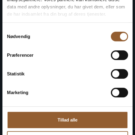
data med andre oplysninger, du har givet dem, eller som
Naturkraft
Skjern Vindmølle
Skjern R
de har indsamlet fra din brug af deres tjenester.
Samtykkevalg
Nødvendig
All museums
Præferencer
Opening hours and prices
Calendar
Statistik
Organization
Marketing
History of the company
Archaeology West Jutland
Benefit cards
Tillad alle