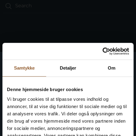
Ringkøbing Fjord Museums
Samtykke
Detaljer
Om
Bring history to life at 10 museums
Denne hjemmeside bruger cookies
Get free access to all museums
Vi bruger cookies til at tilpasse vores indhold og
annoncer, til at vise dig funktioner til sociale medier og til
at analysere vores trafik. Vi deler også oplysninger om
din brug af vores hjemmeside med vores partnere inden
for sociale medier, annonceringspartnere og
analysepartnere. Vores partnere kan kombinere disse