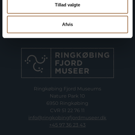
Tillad valgte
Afvis
Ringkøbing Fjord Museums
Nature Park 10
6950 Ringkøbing
CVR 51 22 76 11
info@ringkobingfjordmuseer.dk
+45 97 36 23 43