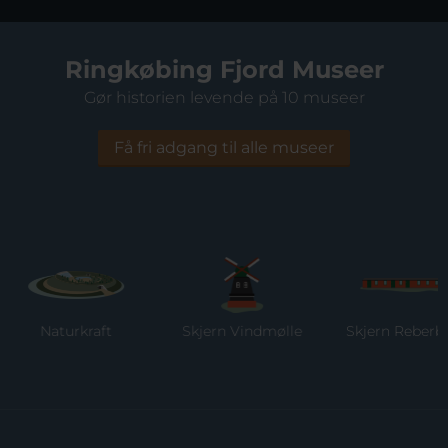
Ringkøbing Fjord Museer
Gør historien levende på 10 museer
Få fri adgang til alle museer
Naturkraft
Skjern Vindmølle
Skjern Reberban