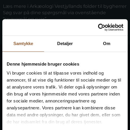
Læs mere i Arkæologi Vestjyllands
folder til bygherrer
Søg svar på dine spørgsmål via ovenstående
“spørgmål og svar”
Læs mere på
Slots- og Kulturstyrelsens hjemmeside
Kontakt os
Samtykke
Detaljer
Om
Denne hjemmeside bruger cookies
Kontakt Arkæologi
Vi bruger cookies til at tilpasse vores indhold og
annoncer, til at vise dig funktioner til sociale medier og til
Vestjylland
at analysere vores trafik. Vi deler også oplysninger om
din brug af vores hjemmeside med vores partnere inden
for sociale medier, annonceringspartnere og
Har du spørgsmål som bygherre, er du velkommen til
analysepartnere. Vores partnere kan kombinere disse
at kontakte Arkæologi Vestjylland på post@arkvest.dk
data med andre oplysninger, du har givet dem, eller som
Navn
*
de har indsamlet fra din brug af deres tjenester.