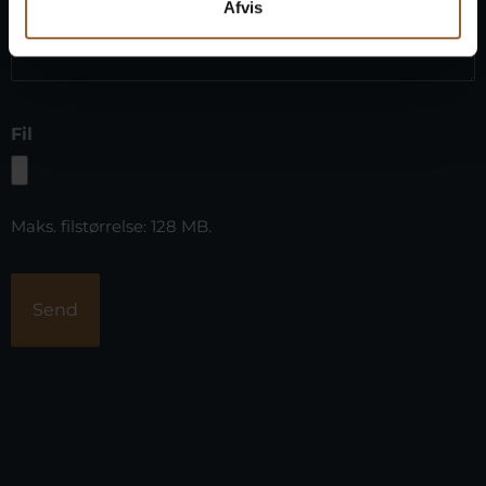
Afvis
Fil
Maks. filstørrelse: 128 MB.