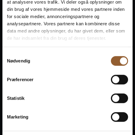
at analysere vores trafik. Vi deler også oplysninger om
din brug af vores hjemmeside med vores partnere inden
for sociale medier, annonceringspartnere og
analysepartnere. Vores partnere kan kombinere disse
data med andre oplysninger, du har givet dem, eller som
de har indsamlet fra din brug af deres tjenester.
Årsrapport 2021
Samtykkevalg
Nødvendig
Den selvejende
Præferencer
institution Kaj Munks
Præstegård i Vedersø
Statistik
Årsrapporterne for den selvejende institution Kaj
Marketing
Munks Præstegård i Vedersø kan findes på Kaj Munks
Præstegårds hjemmeside.
Find dem her.