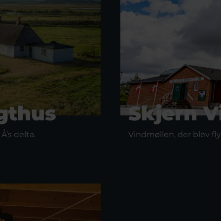
gthus
Skjern V
Å’s delta.
Vindmøllen, der blev fl