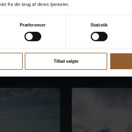
et fra din brug af deres tjenester.
Præferencer
Statistik
seum
Bundsbæ
æt på fortællingen om,
Bundsbæk Mølle ligger i
ngs vestkysten.
vandre.
Tillad valgte