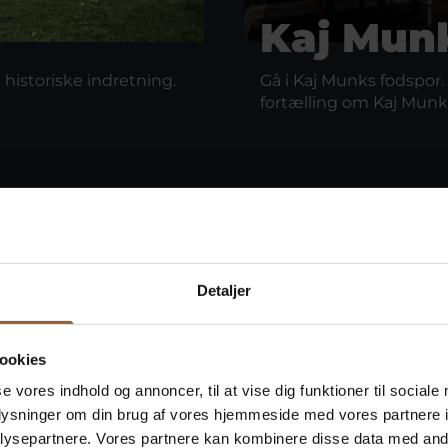
Kaj Mun
istoriske indretning.
Gå i Kaj Munks fodspo
fortælling om Kaj Munks 
Detaljer
ookies
se vores indhold og annoncer, til at vise dig funktioner til sociale
oplysninger om din brug af vores hjemmeside med vores partnere i
ysepartnere. Vores partnere kan kombinere disse data med andr