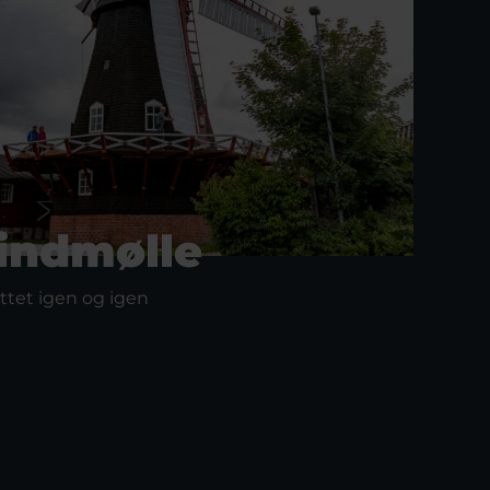
indmølle
yttet igen og igen