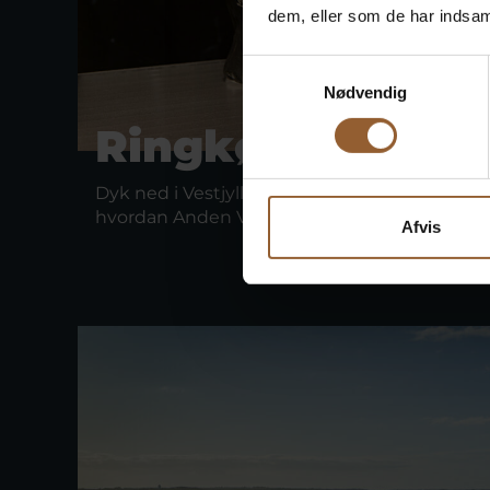
dem, eller som de har indsaml
Samtykkevalg
Nødvendig
Ringkøbing Mu
Dyk ned i Vestjyllands historie og kom helt t
hvordan Anden Verdenskrig udviklede sig la
Afvis