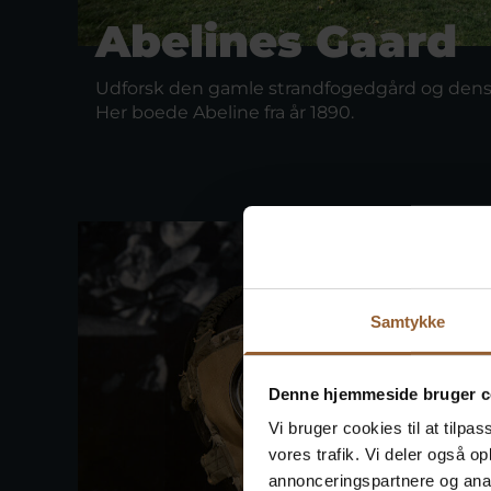
Abelines Gaard
Udforsk den gamle strandfogedgård og dens h
Her boede Abeline fra år 1890.
Samtykke
Denne hjemmeside bruger c
Vi bruger cookies til at tilpas
vores trafik. Vi deler også 
annonceringspartnere og anal