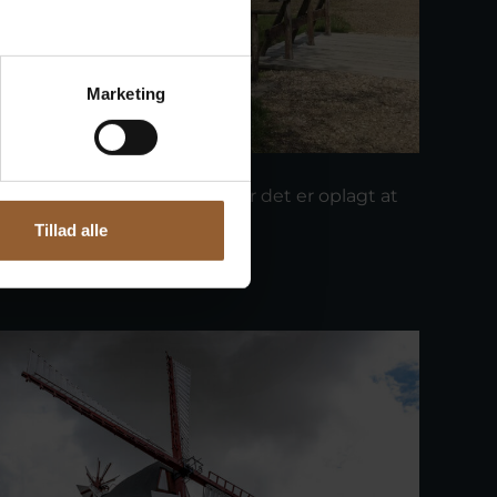
Marketing
k Mølle
 et naturskønt område, hvor det er oplagt at
Tillad alle