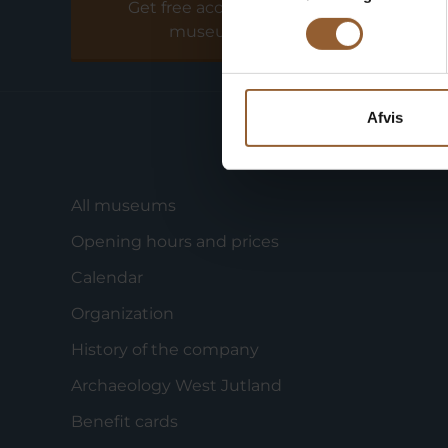
Get free access to all
museums
Afvis
All museums
Opening hours and prices
Calendar
Organization
History of the company
Archaeology West Jutland
Benefit cards