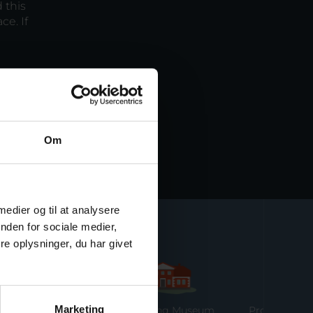
 this
ce. If
Om
 medier og til at analysere
nden for sociale medier,
e oplysninger, du har givet
Marketing
n Reberbane
Ringkøbing Museum
Provstgaards J