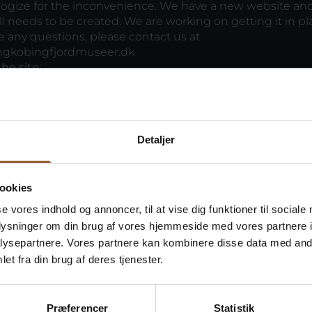
ogize for the inconvenience. We have a new website and
ll needs to be created. We are working on getting it in pla
 any questions, please contact us at
ngkobingfjordmuseer.dk
he site:
Detaljer
ookies
se vores indhold og annoncer, til at vise dig funktioner til sociale
oplysninger om din brug af vores hjemmeside med vores partnere i
ysepartnere. Vores partnere kan kombinere disse data med andr
et fra din brug af deres tjenester.
Præferencer
Statistik
Naturkraft
Skjern Vindmølle
Skjer