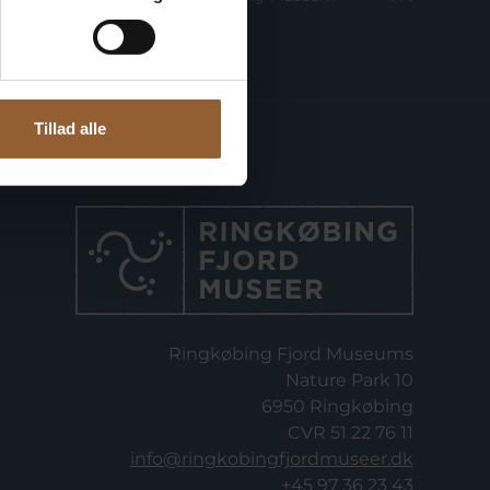
Tillad alle
Ringkøbing Fjord Museums
Nature Park 10
6950 Ringkøbing
CVR 51 22 76 11
info@ringkobingfjordmuseer.dk
+45 97 36 23 43