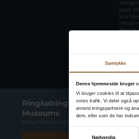
We apol
page sti
you have
info@ri
Search t
Samtykke
Denne hjemmeside bruger c
Vi bruger cookies til at tilpas
vores trafik. Vi deler også 
Ringkøbing Fjord
annonceringspartnere og anal
Museums
dem, eller som de har indsaml
Bring history to life at 10 museums
Samtykkevalg
Nødvendig
Fiskeriets Hus