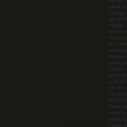
Der er o
været fr
mange a
der ikk
tilbage 
rekonstr
stolpeh
hvor me
reberban
hampe-p
verdens
Det tov,
på en ko
som ige
var der 
Det auto
en del k
forlæng
ud på b
bliver k
hejser e