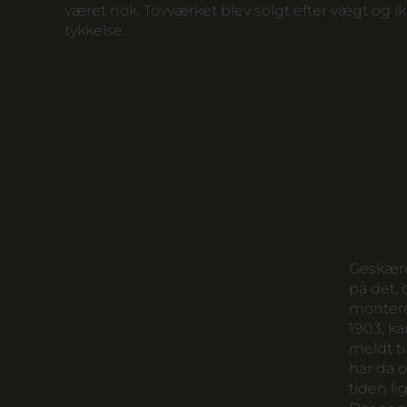
været nok. Tovværket blev solgt efter vægt og ik
tykkelse.
Geskæret
på det, 
monteret
1903, ka
meldt t
har da o
tiden li