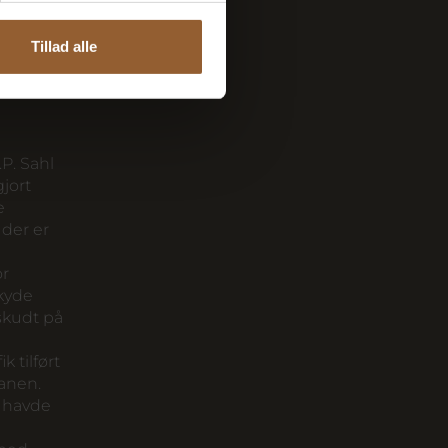
langs
en,
Tillad alle
ge
P. Sahl
jort
e
 der er
or
skyde
skudt på
k tilført
banen.
l havde