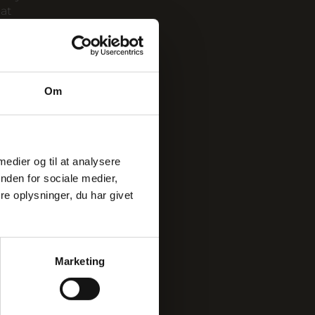
 at
 en
blemer.
ts
Om
Alle
e er
ne til et
 medier og til at analysere
nden for sociale medier,
geskæret
e oplysninger, du har givet
mmer fra
on. De
v
e af
Marketing
ået en
epunktet.
blevet