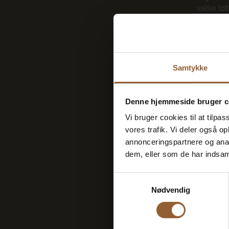
valse lø
apparat
brønd i
Dels pla
vandring
Der er 
Samtykke
”Geskær
størrels
vasketø
Denne hjemmeside bruger c
meget sl
Vi bruger cookies til at tilpas
reb. ”Lø
vores trafik. Vi deler også 
forarbe
annonceringspartnere og anal
– hvor 
geskære
dem, eller som de har indsaml
mange ge
mulighe
Samtykkevalg
Tjæringe
Nødvendig
reberban
lille li
Derefter