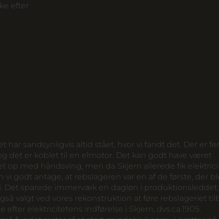
ke efter
 har sandsynligvis altid stået, hvor vi fandt det. Der er 
og det er koblet til en elmotor. Det kan godt have været
 op med håndsving, men da Skjern allerede fik elektricit
n vi godt antage, at rebslageren var en af de første, der bl
il. Det sparede immervæk en dagløn i produktionsleddet, 
gså valgt ved vores rekonstruktion at føre rebslageriet tilb
ge efter elektricitetens indførelse i Skjern, dvs.ca.1905.