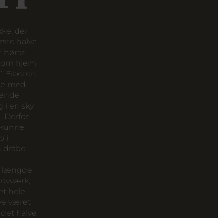
ke, der
rste halve
t hører
kom hjem
”. Fiberen
lse med
sende
g i en sky
. Derfor
n kunne
b i
n dråbe
g længde
 tovværk,
et hele
ve været
 det halve