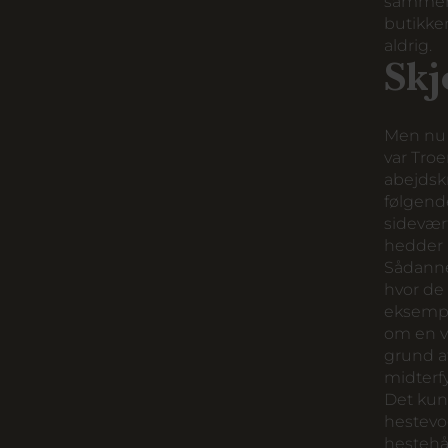
sammen.
butikke
aldrig.
Skj
Men nu 
var Tro
abejdskr
følgende
sidevært
hedder ”
Sådanne 
hvor de
eksempe
om en va
grund af
midterfy
Det kunn
hestevog
hestehå