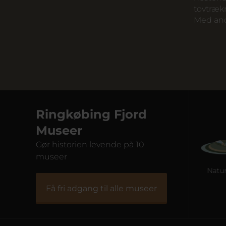
tovtræk
Med andr
Ringkøbing Fjord
Museer
Gør historien levende på 10
museer
Fiskeriets Hus
Naturkraft
Få fri adgang til alle museer