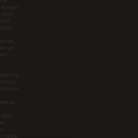
 har
r fundet
n, som
ntet
måttet
ve på,
den af
den
.
spoles op
remhjul,
omotoren
ldte os
ap 30m
det
se
en tykke