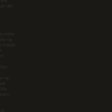
 med
han det
te ordre
sly og
ov indgår
t
jen
 Der
er op
 på
ille
alsen.
udt