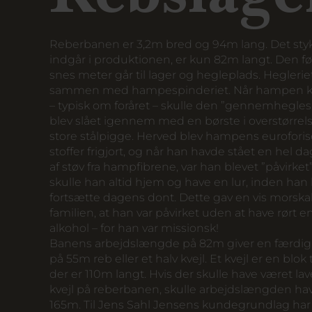
Reberbanen er 3,2m bred og 94m lang. Det styk
indgår i produktionen, er kun 82m langt. Den fø
snes meter går til lager og hegleplads. Heglerie
sammen med hampespinderiet. Når hampen 
– typisk om foråret – skulle den ”gennemhegles
blev slået igennem med en børste i overstørre
store stålpigge. Herved blev hampens eurofori
stoffer frigjort, og når han havde stået en hel da
af støv fra hampfibrene, var han blevet ”påvirket”
skulle han altid hjem og have en lur, inden ha
fortsætte dagens dont. Dette gav en vis morska
familien, at han var påvirket uden at have rørt e
alkohol – for han var missionsk!
Banens arbejdslængde på 82m giver en færdi
på 55m reb eller et halv kvejl. Et kvejl er en blok
der er 110m langt. Hvis der skulle have været lav
kvejl på reberbanen, skulle arbejdslængden ha
165m. Til Jens Sahl Jensens kundegrundlag har