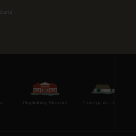
rbane.
Ringkøbing Museum
Provstgaards Jagthus