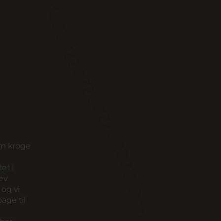
fem kroge
et i
ev
og vi
age til