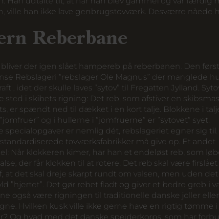
 Han udtalte tit, at når han blev gammel og var færdig
n, ville han ikke lave genbrugstovværk. Desværre nåede 
ern Reberbane
bliver der igen slået hampereb på reberbanen. Den førs
ense Rebslageri ”rebslager Ole Magnus” der manglede hu
aft , idet der skulle laves ”sytov” til Fregatten Jylland. Syt
 sted i skibets rigning: Det reb, som afstiver en skibsmas
s, er spændt ned til dækket i en kort talje. Blokkene i tal
jomfruer” og i hullerne i ”jomfruerne” er ”sytovet” syet.
specialopgaver er nemlig dét, rebslageriet egner sig til.
 standardiserede tovværksfabrikker må give op. Et andet
l: Når klokkeren kimer, har han et endeløst reb, som løb
lse, der får klokken til at rotere. Det reb skal være firslået
, at det skal dreje skarpt rundt om valsen, men uden det l
ld ”hjertet”. Det gør rebet fladt og giver et bedre greb i v
e også være rigningen til traditionelle danske joller eller
ne. Hvilken kusk ville ikke gerne have en rigtig tømme i
r? Og hvad med det danske spejderkorps, som har forb