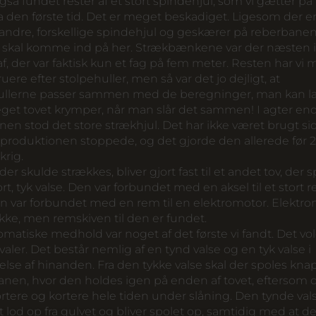
gså fundet rester af et stort spindehjul, som vi gætter på
a den første tid. Det er meget beskadiget. Ligesom der e
ndre, forskellige spindehjul og geskærer på reberbane
e skal komme ind på her. Strækbænkene var der næsten i
af, der var faktisk kun et fag på fem meter. Resten har vi 
uere efter stolpehuller, men så var det jo dejligt, at
ullerne passer sammen med de beregninger, man kan la
get tovet krymper, når man slår det sammen! I agter en
en stod det store strækhjul. Det har ikke været brugt si
roduktionen stoppede, og det gjorde den allerede før 2
krig.
 der skulde strækkes, bliver gjort fast til et andet tov, der 
rt, tyk valse. Den var forbundet med en aksel til et stort 
n var forbundet med en rem til en elektromotor. Elektr
ikke, men remskiven til den er fundet.
matiske medhold var noget af det første vi fandt. Det vo
valer. Det består nemlig af en tynd valse og en tyk valse i
else af hinanden. Fra den tykke valse skal der spoles kn
anen, hvor den holdes igen på enden af tovet, eftersom 
ortere og kortere hele tiden under slåning. Den tynde val
t lod op fra gulvet og bliver spolet op, samtidig med at d