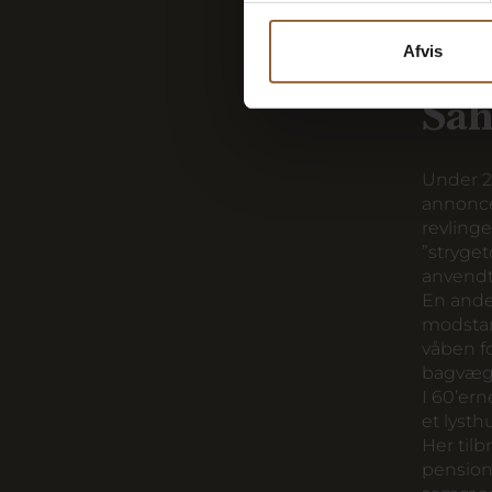
trukket
rebet og
Afvis
hvilket
tjæren 
Sah
Under 2
annoncer
revlinge
”stryget
anvendt,
En ande
modstand
våben f
bagvægg
I 60’ern
et lysth
Her tilb
pension