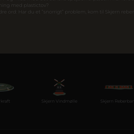
ning med plastictov?
e ord: Har du et ”snorrigt” problem, kom til Skjern rebe
Skjern Vindmølle
Skjern Reberbane