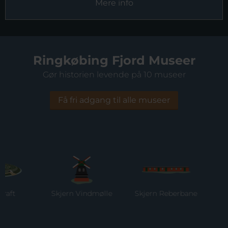
Mere info
Ringkøbing Fjord Museer
Gør historien levende på 10 museer
Få fri adgang til alle museer
t
Skjern Vindmølle
Skjern Reberbane
Rin
M