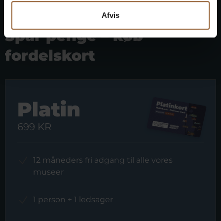
Afvis
Spar penge – køb
fordelskort
Platin
699 KR
12 måneders fri adgang til alle vores
museer
1 person + 1 ledsager