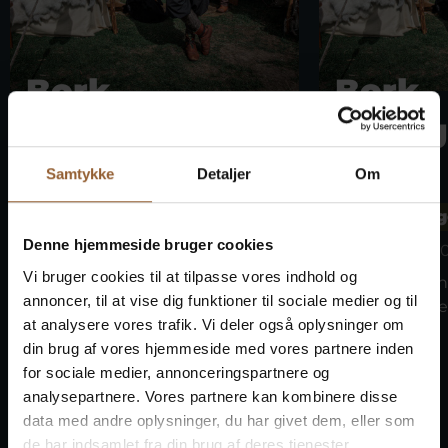
Bork
Bork
Vikingemarke
Vikin
d
d
Samtykke
Detaljer
Om
Bork Vikingehavn
Bork Vikin
Denne hjemmeside bruger cookies
8. august kl. 10:00
9. august kl. 1
Vi bruger cookies til at tilpasse vores indhold og
Tag med vikingerne på Bork
Tag med viki
annoncer, til at vise dig funktioner til sociale medier og til
Vikingemarked den 7.–9....
Vikingemarked 
at analysere vores trafik. Vi deler også oplysninger om
din brug af vores hjemmeside med vores partnere inden
for sociale medier, annonceringspartnere og
analysepartnere. Vores partnere kan kombinere disse
data med andre oplysninger, du har givet dem, eller som
de har indsamlet fra din brug af deres tjenester.