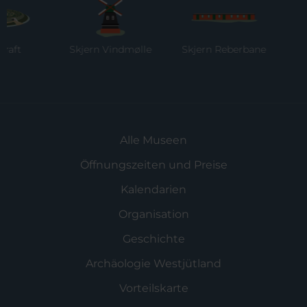
t
Skjern Vindmølle
Skjern Reberbane
Rin
M
Alle Museen
Öffnungszeiten und Preise
Kalendarien
Organisation
Geschichte
Archäologie Westjütland
Vorteilskarte