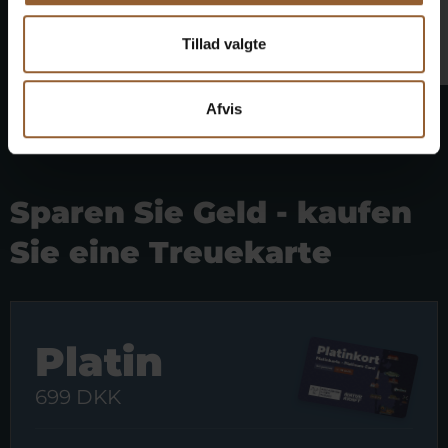
interessante Sonderausstellung über
Finn Juhl. Gut gemacht.
Tillad valgte
Afvis
Sparen Sie Geld - kaufen
Sie eine Treuekarte
Platin
699 DKK