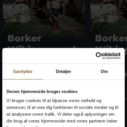
Borker
Borke
Wikingermark
Wikin
t
t
Samtykke
Detaljer
Om
Bork Vikingehavn
Bork Vikin
8. August um 10:00 Uhr
9. August um 
Denne hjemmeside bruger cookies
Begleiten Sie die Wikinger auf
Begleiten Sie
dem Borker Wikingermarkt
dem Borker W
Vi bruger cookies til at tilpasse vores indhold og
vom 7. bis 9. ...
vom 7. bis 9. ...
annoncer, til at vise dig funktioner til sociale medier og til
at analysere vores trafik. Vi deler også oplysninger om
din brug af vores hjemmeside med vores partnere inden