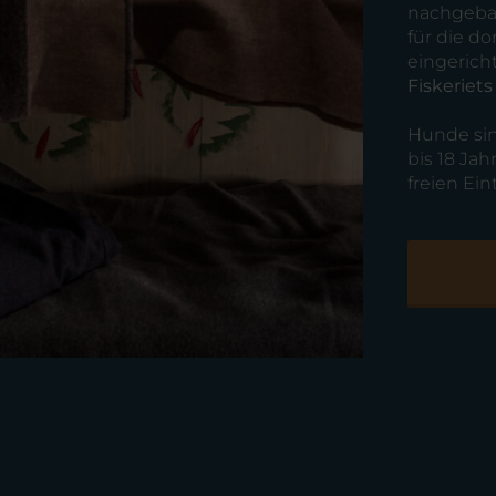
nachgebau
für die d
eingericht
Fiskeriets
Hunde si
bis 18 Ja
freien Eint