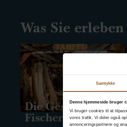
Was Sie erleben
Samtykke
Die Geschichte der
Denne hjemmeside bruger c
Vi bruger cookies til at tilpas
Fischerei
vores trafik. Vi deler også 
annonceringspartnere og anal