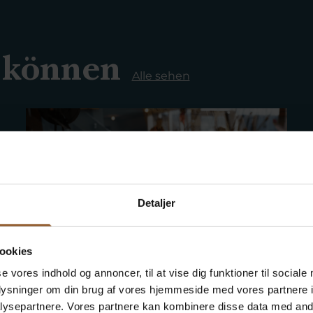
 können
Alle sehen
Detaljer
ookies
Gehen Sie 'fischen'!
se vores indhold og annoncer, til at vise dig funktioner til sociale
oplysninger om din brug af vores hjemmeside med vores partnere i
ysepartnere. Vores partnere kan kombinere disse data med andr