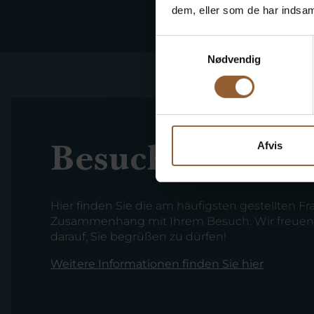
dem, eller som de har indsaml
Samtykkevalg
Nødvendig
Besuche planen
Afvis
Hier finden Sie die am häufigsten gestellten F
Zusammenhang mit Ihrem Besuch. Wir freuen
darauf, Sie begrüßen zu dürfen!
Weitere Informationen finden Sie hier