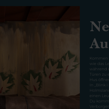
Ne
Au
Kommen Si
wie das L
während d
Türen zu 
Hus öffne
In „Blink
Holmsland 
einen Le
Du kommst
Verborgen