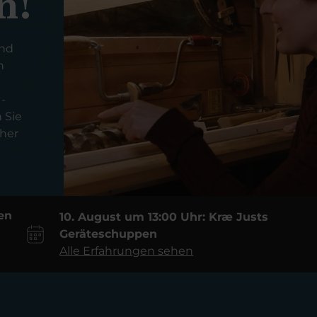
n!
und
n
-
 Sie
her
en
10. August um 13:00 Uhr: Kræ Justs
Geräteschuppen
Alle Erfahrungen sehen