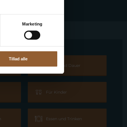
Marketing
Tillad alle
ätze
Zeiten und Dauer
Für Kinder
n
Essen und Trinken