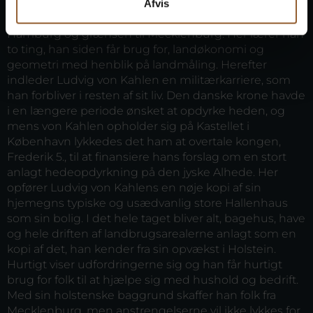
Afvis
Ludvig von Kahlen er vokset op ved et gods mellem
Hamburg og grænsen til Mecklenburg. Her lærer han
to ting, han siden får brug for, landøkonomi og
geometri med henblik på landmåling. Herefter
indleder Ludvig von Kahlen en militærkarriere, som
han forbliver i resten af sit liv. Den danske krone havde
i en længere periode ønsket at opdyrke heden, og
mens von Kahlen opholder sig på Kastellet i
København lykkedes det ham at overtale kongen,
Frederik 5., til at finansiere hans forslag om en stort
anlagt hedeopdyrkning på den jyske Alhede. Her
opfører Ludvig von Kahlens en nøje kopi af sin
hjemegns typiske og usædvanlig store Hallenhaus
som sin bolig. I det hele taget bliver alt, bagehus, have
og hele driften af landbrugsarealerne anlagt som en
kopi af det, han kender fra sin opvækst i Holstein.
Hurtigt viser udfordringerne sig og han får hurtigt
brug for folk til at hjælpe sig med hushold og bedrift.
Med sin holstenske baggrund skaffer han folk fra
Mecklenburg, men anstrengelserne vil ikke lykkes for