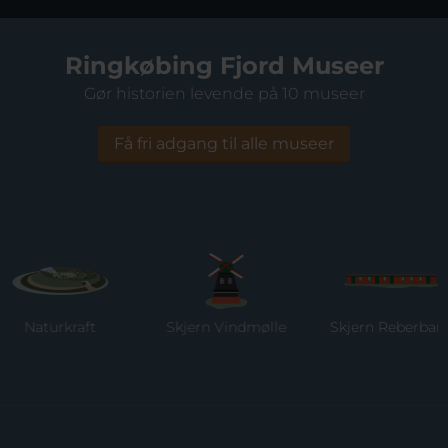
Ringkøbing Fjord Museer
Gør historien levende på 10 museer
Få fri adgang til alle museer
Naturkraft
Skjern Vindmølle
Skjern Reberbane