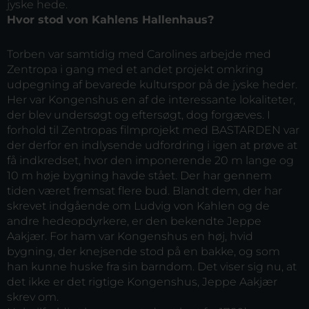
jyske hede.
Hvor stod von Kahlens Hallenhaus?
Torben var samtidig med Carolines arbejde med
Zentropa i gang med et andet projekt omkring
udpegning af bevarede kulturspor på de jyske heder.
Her var Kongenshus en af de interessante lokaliteter,
der blev undersøgt og eftersøgt, dog forgæves. I
forhold til Zentropas filmprojekt med BASTARDEN var
der derfor en indlysende udfordring i igen at prøve at
få indkredset, hvor den imponerende 20 m lange og
10 m høje bygning havde stået. Der har gennem
tiden været fremsat flere bud. Blandt dem, der har
skrevet indgående om Ludvig von Kahlen og de
andre hedeopdyrkere, er den bekendte Jeppe
Aakjær. For ham var Kongenshus en høj, hvid
bygning, der knejsende stod på en bakke, og som
han kunne huske fra sin barndom. Det viser sig nu, at
det ikke er det rigtige Kongenshus, Jeppe Aakjær
skrev om.