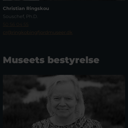
Christian Ringskou
Souschef, Ph.D.
50 56 04 55
cr@ringkobingfjordmuseer.dk
Museets bestyrelse