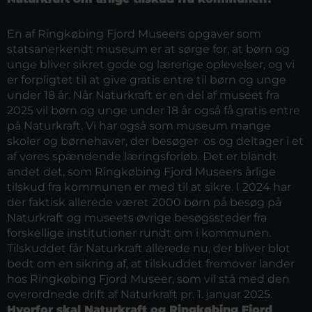
En af Ringkøbing Fjord Museers opgaver som
statsanerkendt museum er at sørge for, at børn og
unge bliver sikret gode og lærerige oplevelser, og vi
er forpligtet til at give gratis entre til børn og unge
under 18 år. Når Naturkraft er en del af museet fra
2025 vil børn og unge under 18 år også få gratis entre
på Naturkraft. Vi har også som museum mange
skoler og børnehaver, der besøger os og deltager i et
af vores spændende læringsforløb. Det er blandt
andet det, som Ringkøbing Fjord Museers årlige
tilskud fra kommunen er med til at sikre. I 2024 har
der faktisk allerede været 2000 børn på besøg på
Naturkraft og museets øvrige besøgssteder fra
forskellige institutioner rundt om i kommunen.
Tilskuddet får Naturkraft allerede nu, der bliver blot
bedt om en sikring af, at tilskuddet fremover lander
hos Ringkøbing Fjord Museer, som vil stå med den
overordnede drift af Naturkraft pr. 1. januar 2025.
Hvorfor skal Naturkraft og Ringkøbing Fjord