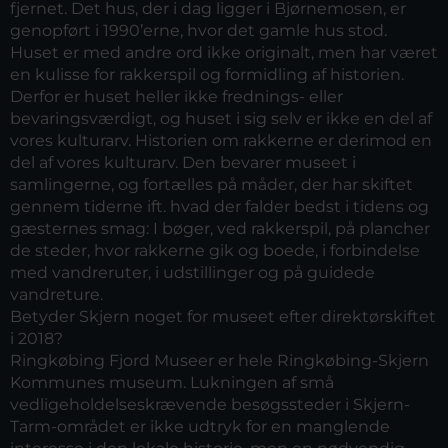
fjernet. Det hus, der i dag ligger i Bjørnemosen, er
genopført i 1990’erne, hvor det gamle hus stod.
Huset er med andre ord ikke originalt, men har været
en kulisse for rakkerspil og formidling af historien.
Derfor er huset heller ikke frednings- eller
bevaringsværdigt, og huset i sig selv er ikke en del af
vores kulturarv. Historien om rakkerne er derimod en
del af vores kulturarv. Den bevarer museet i
samlingerne, og fortælles på måder, der har skiftet
gennem tiderne ift. hvad der falder bedst i tidens og
gæsternes smag: I bøger, ved rakkerspil, på plancher
de steder, hvor rakkerne gik og boede, i forbindelse
med vandreruter, i udstillinger og på guidede
vandreture.
Betyder Skjern noget for museet efter direktørskiftet
i 2018?
Ringkøbing Fjord Museer er hele Ringkøbing-Skjern
Kommunes museum. Lukningen af små
vedligeholdelseskrævende besøgssteder i Skjern-
Tarm-området er ikke udtryk for en manglende