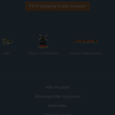
Få fri adgang til alle museer
Skjern Vindmølle
Skjern Reberbane
Ringk
Mus
Alle museer
Åbningstider og priser
Kalender
Organisation