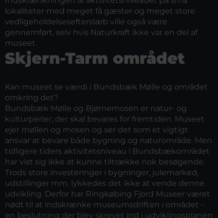
Indskrænkningen af aktivitetsniveauet på små
lokaliteter med meget få gæster og meget store
vedligeholdelsesefterslæb ville også være
gennemført, selv hvis Naturkraft ikke var en del af
museet.
Skjern-Tarm området
Kan museet se værdi i Bundsbæk Mølle og området
omkring det?
Bundsbæk Mølle og Bjørnemosen er natur- og
kulturperler, der skal bevares for fremtiden. Museet
ejer møllen og mosen og ser det som et vigtigt
ansvar at bevare både bygning og naturområde. Men
tidligere tiders aktivitetsniveau i Bundsbækområdet
har vist sig ikke at kunne tiltrække nok besøgende.
Trods store investeringer i bygninger, julemarked,
udstillinger mm. lykkedes det ikke at vende denne
udvikling. Derfor har Ringkøbing Fjord Museer været
nødt til at indskrænke museumsdriften i området –
en beslutning der blev skrevet ind i udviklingsplanen