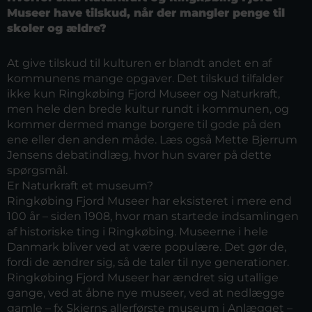
Museer have tilskud, når der mangler penge til
skoler og ældre?
At give tilskud til kulturen er blandt andet en af
kommunens mange opgaver. Det tilskud tilfalder
ikke kun Ringkøbing Fjord Museer og Naturkraft,
men hele den brede kultur rundt i kommunen, og
kommer dermed mange borgere til gode på den
ene eller den anden måde.
Læs også Mette Bjerrum
Jensens
debatindlæg
, hvor hun svarer på dette
spørgsmål.
Er Naturkraft et museum?
Ringkøbing Fjord Museer har eksisteret i mere end
100 år – siden 1908, hvor man startede indsamlingen
af historiske ting i Ringkøbing. Museerne i hele
Danmark bliver ved at være populære. Det gør de,
fordi de ændrer sig, så de taler til nye generationer.
Ringkøbing Fjord Museer har ændret sig utallige
gange, ved at åbne nye museer, ved at nedlægge
gamle – fx Skjerns allerførste museum i Anlægget –