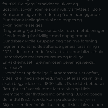
fra 2021. Dejbjerg Jernalder er lukket og
udstillingsbygningerne skal muligvis flyttes til Bork.
Kontorerne og værkstederne på den nærliggende
Bundsbæk Møllegård skal nedlægges og
bygningerne sælges.
Ringkøbing Fjord Museer bakker op om etableringen
af en forening for frivillige med engagement i
Bundsbæk Mølle. Gruppen bag den nye forening
regner med at holde stiftende generalforsamling i
2025. I de kommende år vil aktiviteterne blive afholdt
i samarbejde mellem museum og frivillige.
Er Rakkerhuset i Bjørnemosen bevaringsværdig
kulturarv?
Hvornår det oprindelige Bjørnemosehus er opført,
vides ikke med sikkerhed, men det er sandsynligvis
sket i begyndelsen af 1800-­tallet. De sidste beboere i
“fattighuset” var rakkerne Mette Mus og Niels
Kvembjerg, der flyttede ind omkring 1898 og boede
der indtil 1932, hvor de kom på alderdomshjem i
Skjern. Herefter forfaldt huset og til sidst blev ruinen