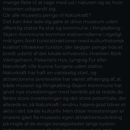
mange flere til at tage med ud i naturen og se, hvor
historien udspandt sig.
Går alle museets penge til Naturkraft?
Det kan ikke lade sig gøre at drive museum uden
offentlig støtte fra stat og kommune. I Ringkøbing-
Skjern Kommune kommer støttemidlerne i rigeligt
mål igen, fordi turistattraktioner med kulturhistorisk
kvalitet tiltrækker turister, der lægger penge hos et
bredt udsnit af det lokale erhvervsliv. Hverken Bork
Vikingehavn, Fiskeriets Hus, Lyngvig Fyr eller
Naturkraft ville kunne fungere uden støtte.
Naturkraft har haft en vanskelig start, og
attraktionens overlevelse har været afhængig af, at
både museet og Ringkøbing-Skjern Kommune har
givet nye investeringer med henblik på at redde de
første store investeringer og det store potentiale, der
allerede er, så Naturkraft i endnu højere grad bliver et
aktiv i det lokale kulturliv. Men disse investeringer er
snarere gået fra museets egen attraktionsudvikling
på nogle af de øvrige besøgssteder langs kysten.