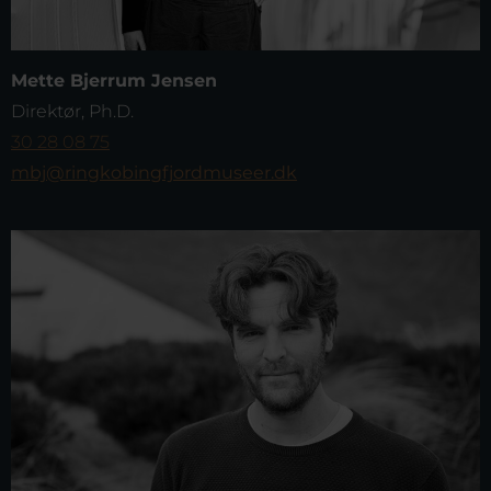
Mette Bjerrum Jensen
Direktør, Ph.D.
30 28 08 75
mbj@ringkobingfjordmuseer.dk