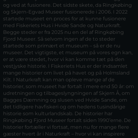
og ved at fusionere. Det sidste skete, da Ringkøbing
og Skjern-Egvad Museer fusionerede i 2006. I 2022
startede museet en proces for at kunne fusionere
med Fiskeriets Hus i Hvide Sande og Naturkraft.
Begge steder er fra 2025 nu en del af Ringkøbing
Fjord Museer. Så selvom ingen af de to steder
startede som primært et museum – så er de nu
museer. Det vigtigste, et museum på vores egn kan,
er at være stedet, hvor vi kan komme tæt på den
vestjyske historie. I Fiskeriets Hus er der indsamlet
mange historier om livet på havet og på Holmsland
Kilt. I Naturkraft kan man opleve mange af de
historier, som museet har fortalt i mere end 50 år: om
udretningen og tilbageslyngningen af Skjern Å, om
Bagges Dæmning og slusen ved Hvide Sande, om
det tidligere havfiskeri og om hedens tusindårige
historie som kulturlandskab. De historier har
Ringkøbing Fjord Museer fortalt siden 1990’erne. De
historier fortæller vi fortsat, men nu for mange flere
gæster hvert år i Naturkraft – hvor vi kan inspirere