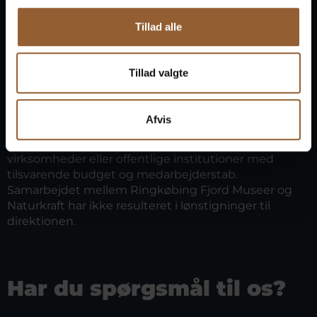
tidligere udstillingsbygning ved Dejbjerg Jernalder til
Bork Vikingehavn og genbruge træet fra
Tillad alle
jernalderhusene her. Desuden har vi gjort klar til, at vi
kan flytte kontorer og opbevaringsplads sammen på
færre kvadratmeter. Vi kan kun nå en ting ad
Tillad valgte
gangen, så det tager tid – men vi følger planen og er
på rette vej.
Går alle penge til direktørens løn?
Afvis
Lønningerne til museets direktør og øvrige direktion
er ikke høje i sammenligning med lønninger i
virksomheder eller offentlige institutioner med
tilsvarende budget og medarbejderstab.
Samarbejdet mellem Ringkøbing Fjord Museer og
Naturkraft har ikke resulteret i lønstigninger til
direktionen.
Har du spørgsmål til os?