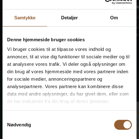
Kom til Skjern Vindmølle, hvor
Abelines Ga
frivillige ildsjæle afholder...
9. august kl. 1
Samtykke
Detaljer
Om
Traditionel s
fylder stuerne
Denne hjemmeside bruger cookies
Gaard, når...
Vi bruger cookies til at tilpasse vores indhold og
annoncer, til at vise dig funktioner til sociale medier og til
at analysere vores trafik. Vi deler også oplysninger om
din brug af vores hjemmeside med vores partnere inden
for sociale medier, annonceringspartnere og
Det siger vores gæster
analysepartnere. Vores partnere kan kombinere disse
data med andre oplysninger, du har givet dem, eller som
de har indsamlet fra din brug af deres tjenester.
Marco
Jan
Samtykkevalg
29. september 2024
22. au
Nødvendig
Ringkøbing Museum
Bunds