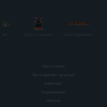
t
Skjern Vindmølle
Skjern Reberbane
Ri
M
Alle museer
Åbningstider og priser
Kalender
Organisation
Historie