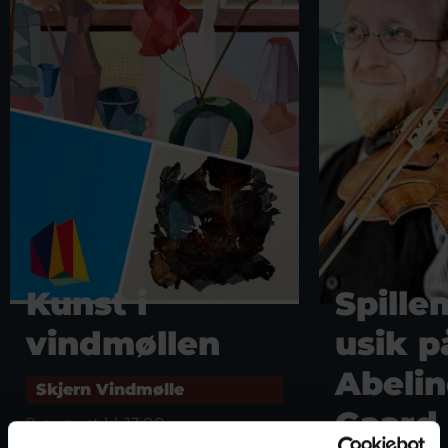
Kunst i
Spill
vindmøllen
usik p
Abelin
Skjern Vindmølle
Gaard
9. august kl. 13:00