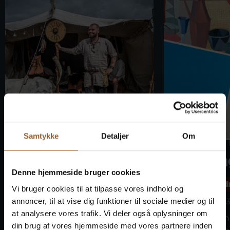
Bork
Kunst 
Samtykke
Detaljer
Om
Vikingemarke
vindm
Denne hjemmeside bruger cookies
d
Skjern Vind
Vi bruger cookies til at tilpasse vores indhold og
annoncer, til at vise dig funktioner til sociale medier og til
9. august kl. 1
Bork Vikingehavn
at analysere vores trafik. Vi deler også oplysninger om
Kom til Skjern
9. august kl. 10:00
din brug af vores hjemmeside med vores partnere inden