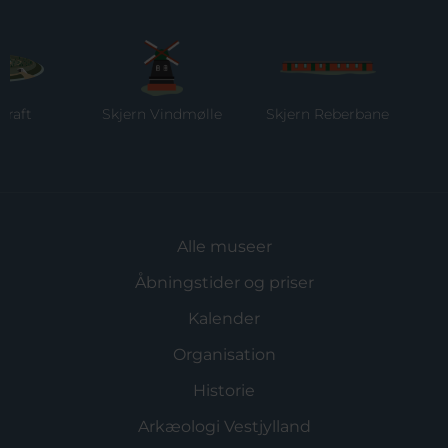
t
Skjern Vindmølle
Skjern Reberbane
Rin
M
Alle museer
Åbningstider og priser
Kalender
Organisation
Historie
Arkæologi Vestjylland