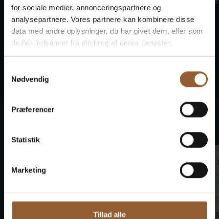
frivillige ildsjæ
for sociale medier, annonceringspartnere og
Tag med vikingerne på Bork
analysepartnere. Vores partnere kan kombinere disse
Vikingemarked den 7.–9....
data med andre oplysninger, du har givet dem, eller som
de har indsamlet fra din brug af deres tjenester.
Samtykkevalg
Nødvendig
Præferencer
Det siger vores gæster
Statistik
Marco
Jan
Marketing
29. september 2024
22. au
Ringkøbing Museum
Bunds
Dejligt museum og interessant
Hygg
Tillad alle