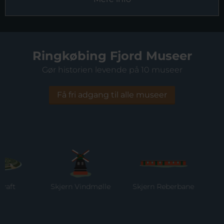
Ringkøbing Fjord Museer
Gør historien levende på 10 museer
Få fri adgang til alle museer
Skjern Vindmølle
Skjern Reberbane
Ring
Mu