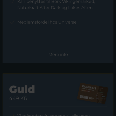
Kan benyttes til Bork Vikingemarked,
Naturkraft After Dark og Lokes Aften
Medlemsfordel hos Universe
Mere info
Guld
449 KR
12 måneders fri adgang til alle vores