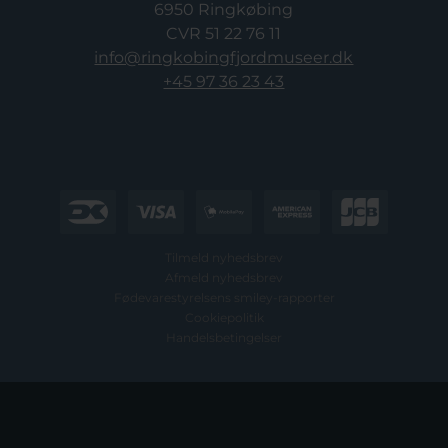
6950 Ringkøbing
CVR 51 22 76 11
info@ringkobingfjordmuseer.dk
+45 97 36 23 43
Tilmeld nyhedsbrev
Afmeld nyhedsbrev
Fødevarestyrelsens smiley-rapporter
Cookiepolitik
Handelsbetingelser