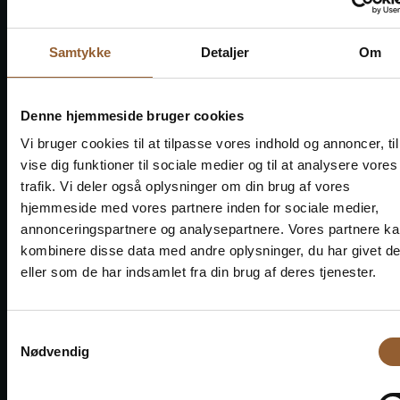
Dejligt museum og interessant
Hygg
særudstilling
Hygg
Samtykke
Detaljer
Om
Lille men dejligt museum. Da vi var
afmæ
der havde de en interessant
særudstilling om Finn Juhl. Godt gået.
Denne hjemmeside bruger cookies
Vi bruger cookies til at tilpasse vores indhold og annoncer, til
vise dig funktioner til sociale medier og til at analysere vores
trafik. Vi deler også oplysninger om din brug af vores
hjemmeside med vores partnere inden for sociale medier,
annonceringspartnere og analysepartnere. Vores partnere k
Spar penge – køb
kombinere disse data med andre oplysninger, du har givet d
eller som de har indsamlet fra din brug af deres tjenester.
fordelskort
Samtykkevalg
Nødvendig
Platin