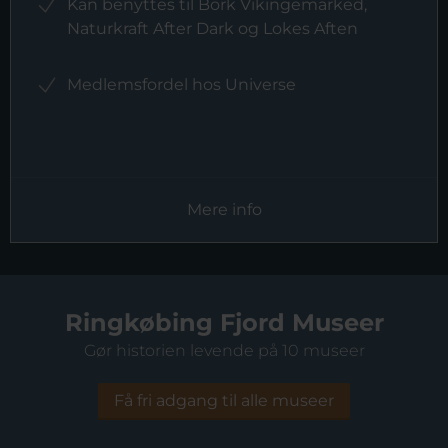
Kan benyttes til Bork Vikingemarked,
Naturkraft After Dark og Lokes Aften
Medlemsfordel hos Universe
Mere info
Ringkøbing Fjord Museer
Gør historien levende på 10 museer
Få fri adgang til alle museer