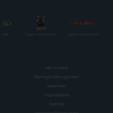
t
Skjern Vindmølle
Skjern Reberbane
Ri
M
Alle museer
Åbningstider og priser
Kalender
Organisation
Historie