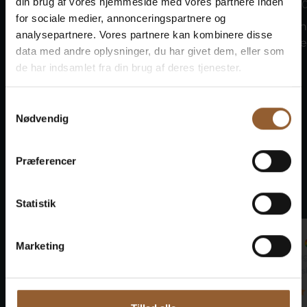
din brug af vores hjemmeside med vores partnere inden
8. august kl. 10:00
9. august kl. 1
for sociale medier, annonceringspartnere og
Tag med vikingerne på Bork
Tag med viki
analysepartnere. Vores partnere kan kombinere disse
Vikingemarked den 7.–9....
Vikingemarked 
data med andre oplysninger, du har givet dem, eller som
de har indsamlet fra din brug af deres tjenester.
Samtykkevalg
Nødvendig
Præferencer
Det siger vores gæster
Statistik
Marco
Jan
Marketing
29. september 2024
22. au
Ringkøbing Museum
Bunds