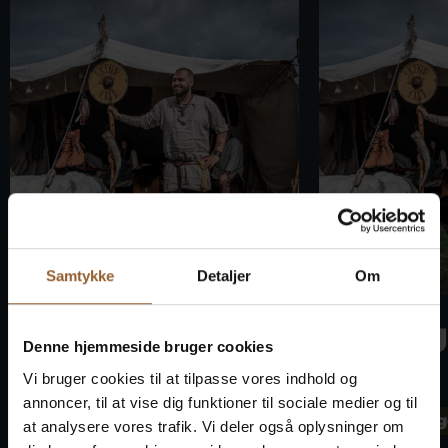
Samtykke
Detaljer
Om
Bork
Bork
Vikingemarke
Vikin
Denne hjemmeside bruger cookies
d
d
Vi bruger cookies til at tilpasse vores indhold og
annoncer, til at vise dig funktioner til sociale medier og til
Bork Vikingehavn
Bork Vikin
at analysere vores trafik. Vi deler også oplysninger om