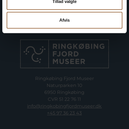
Tillad valgte
Afvis
Ringkøbing Fjord Museer
Naturparken 10
6950 Ringkøbing
CVR 51 22 76 11
info@ringkobingfjordmuseer.dk
+45 97 36 23 43