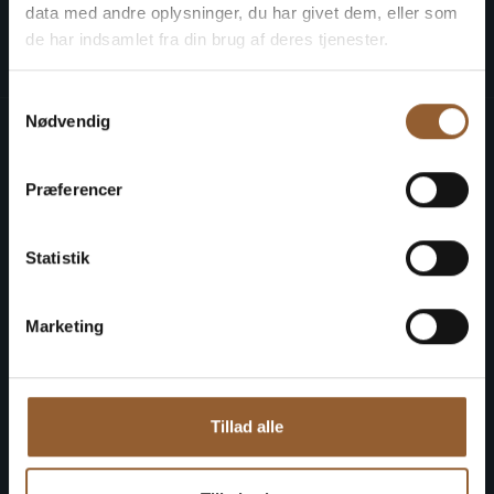
s
Naturkraft
Skjern Vindmølle
Skjern 
data med andre oplysninger, du har givet dem, eller som
de har indsamlet fra din brug af deres tjenester.
Samtykkevalg
Nødvendig
Alle museer
Præferencer
Åbningstider og priser
Kalender
Statistik
Organisation
Historie
Marketing
Arkæologi Vestjylland
Fordelskort
Tillad alle