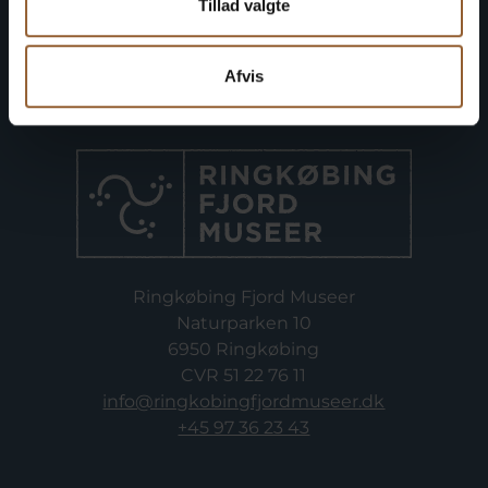
Tillad valgte
Afvis
Ringkøbing Fjord Museer
Naturparken 10
6950 Ringkøbing
CVR 51 22 76 11
info@ringkobingfjordmuseer.dk
+45 97 36 23 43