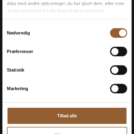
s
Naturkraft
Skjern Vindmølle
Skjern 
data med andre oplysninger, du har givet dem, eller som
de har indsamlet fra din brug af deres tjenester.
Samtykkevalg
Nødvendig
Alle museer
Præferencer
Åbningstider og priser
Kalender
Statistik
Organisation
Historie
Marketing
Arkæologi Vestjylland
Fordelskort
Tillad alle