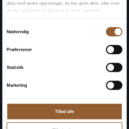
Naturkraft
Skjern Vindmølle
Skjern 
data med andre oplysninger, du har givet dem, eller som
de har indsamlet fra din brug af deres tjenester.
Samtykkevalg
Nødvendig
Alle museer
Præferencer
Åbningstider og priser
Kalender
Statistik
Organisation
Historie
Marketing
Arkæologi Vestjylland
Fordelskort
Tillad alle