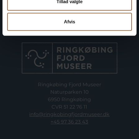
Tillad valgte
Afvis
Ringkøbing Fjord Museer
Naturparken 10
6950 Ringkøbing
CVR 51 22 76 11
info@ringkobingfjordmuseer.dk
+45 97 36 23 43