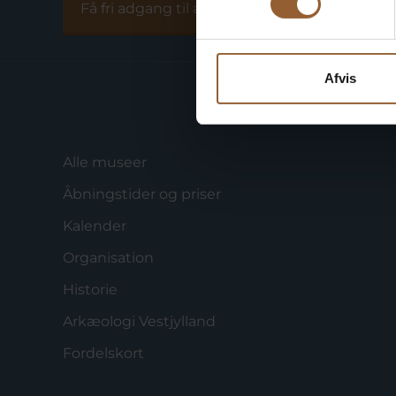
Få fri adgang til alle museer
Afvis
Alle museer
Åbningstider og priser
Kalender
Organisation
Historie
Arkæologi Vestjylland
Fordelskort