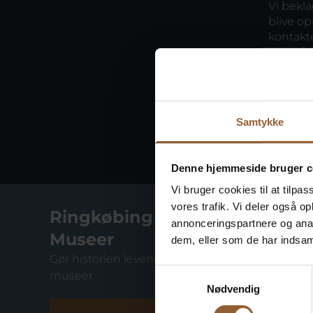
Vi bekl
blive op
kontakt
Søg på 
Samtykke
Denne hjemmeside bruger c
Vi bruger cookies til at tilpas
vores trafik. Vi deler også 
Ringkøbing Fjord
annonceringspartnere og anal
Museer
dem, eller som de har indsaml
Gør historien levende på 10
Samtykkevalg
museer
Nødvendig
Fiskeriets Hus