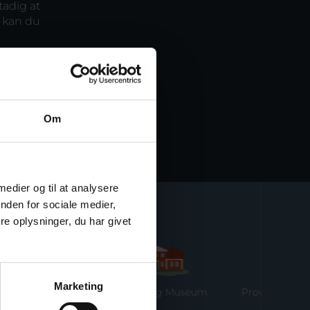
tadig at
l kan du
Om
 medier og til at analysere
nden for sociale medier,
e oplysninger, du har givet
Marketing
 Reberbane
Ringkøbing Museum
Provstgaards J