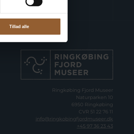
Tillad alle
Ringkøbing Fjord Museer
Naturparken 10
6950 Ringkøbing
CVR 51 22 76 11
info@ringkobingfjordmuseer.dk
+45 97 36 23 43