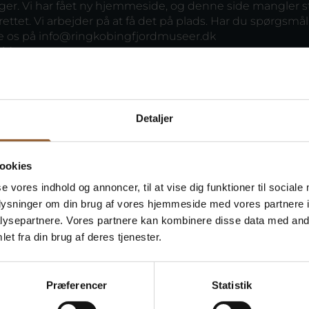
ager. Vi har fået ny hjemmeside, og denne side mangler s
rettet. Vi arbejder på at få det på plads. Har du spørgsmå
e os på
info@ringkobingfjordmuseer.dk
siden:
Detaljer
ookies
se vores indhold og annoncer, til at vise dig funktioner til sociale
oplysninger om din brug af vores hjemmeside med vores partnere i
ysepartnere. Vores partnere kan kombinere disse data med andr
et fra din brug af deres tjenester.
Præferencer
Statistik
Naturkraft
Skjern Vindmølle
Skjern