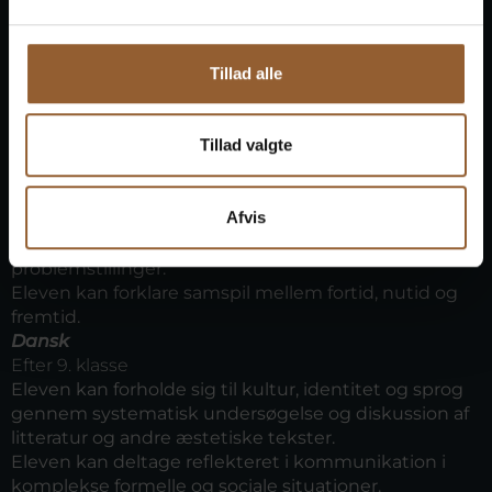
Fag: Historie og dansk
Kompetencemål
Tillad alle
Historie
Tillad valgte
Efter 9. klasse
Eleven kan på baggrund af et kronologisk overblik
forklare, hvorledes samfund har udviklet sig under
Afvis
forskellige forudsætninger.
Eleven kan vurdere løsningsforslag på historiske
problemstillinger.
Eleven kan forklare samspil mellem fortid, nutid og
fremtid.
Dansk
Efter 9. klasse
Eleven kan forholde sig til kultur, identitet og sprog
gennem systematisk undersøgelse og diskussion af
litteratur og andre æstetiske tekster.
Eleven kan deltage reflekteret i kommunikation i
komplekse formelle og sociale situationer.