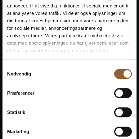
Besøgssted:
Ringkøbing Museum,
Herningvej 4,
annoncer, til at vise dig funktioner til sociale medier og til
6950 Ringkøbing
– Byvandring i Ringkøbing
at analysere vores trafik. Vi deler også oplysninger om
Varighed:
1,5 -2 timer
din brug af vores hjemmeside med vores partnere inden
Sæson:
april, maj, juni samt august, september,
for sociale medier, annonceringspartnere og
oktober
analysepartnere. Vores partnere kan kombinere disse
Målgruppe:
Ungdomsuddannelse.
data med andre oplysninger, du har givet dem, eller som
Max. deltagere:
28 elever
Pris:
1200,- kr.
de har indsamlet fra din brug af deres tjenester.
Materialepris:
0,- kr.
Bemærkninger:
Dele af turen er ikke egnet for
Samtykkevalg
kørestolsbrugere eller personer med andre
Nødvendig
bevægelsesudfordringer.
Retningslinjer for besøg
:
Se vores retningslinjer for
besøg her
Præferencer
Statistik
Kompetence- og
læringsmål
Marketing