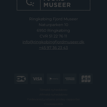
Ringkøbing Fjord Museer
Naturparken 10
6950 Ringkøbing
CVR 51 22 76 11
info@ringkobingfjordmuseer.dk
+45 97 36 23 43
Tilmeld nyhedsbrev
Afmeld nyhedsbrev
Fødevarestyrelsens smiley-rapporter
Cookiepolitik