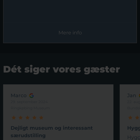
Mere info
Dét siger vores gæster
Marco
Jan
29. september 2024
22. au
Ringkøbing Museum
Bunds
Dejligt museum og interessant
Hygg
særudstilling
Hygg