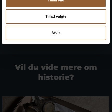
Tillad alle
Tillad valgte
Afvis
Vil du vide mere om
historie?