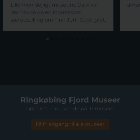
Lille men dejligt museum. Da vi var
afmæ
der havde de en interessant
særudstilling om Finn Juhl. Godt gået.
Ringkøbing Fjord Museer
Gør historien levende på 10 museer
Få fri adgang til alle museer