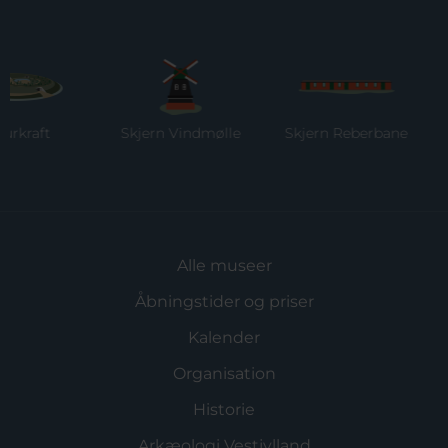
Skjern Vindmølle
Skjern Reberbane
Ringkø
Muse
Alle museer
Åbningstider og priser
Kalender
Organisation
Historie
Arkæologi Vestjylland