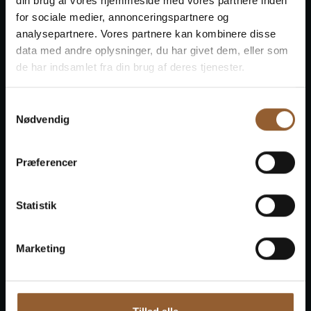
din brug af vores hjemmeside med vores partnere inden
Tilmeld dig vores
for sociale medier, annonceringspartnere og
analysepartnere. Vores partnere kan kombinere disse
nyhedsbrev
data med andre oplysninger, du har givet dem, eller som
de har indsamlet fra din brug af deres tjenester.
Fornavn
*
Samtykkevalg
Nødvendig
Præferencer
Efternavn
*
Statistik
Marketing
E-mail
*