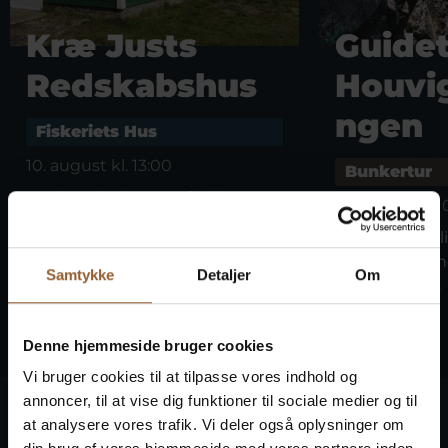
Kræ Justs
Guidet
Redskabshus
Houvi
ngen
Fiskeriets Hus
10. august kl. 13:00
Bunkertur
Her kan du komme forbi og
11. august kl. 
høre spændende…
Bemærk venli
bunkertur af
Samtykke
Detaljer
Om
tysktalende…
Denne hjemmeside bruger cookies
Vi bruger cookies til at tilpasse vores indhold og
annoncer, til at vise dig funktioner til sociale medier og til
at analysere vores trafik. Vi deler også oplysninger om