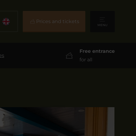
Prices and tickets
MENU
Free entrance
es
for all