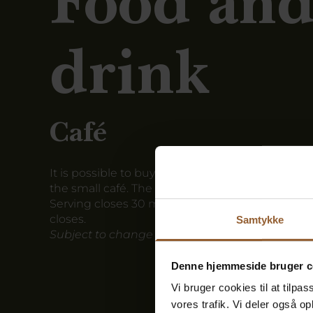
Food an
drink
Café
It is possible to buy coffee, cake, ice cream and 
the small café.
The café is open on all opening d
Serving closes 30 minutes before Provstgaards
closes.
Samtykke
Subject to change without notice
Denne hjemmeside bruger c
Vi bruger cookies til at tilpas
vores trafik. Vi deler også 