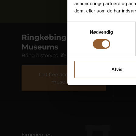
annonceringspartnere og anal
dem, eller som de har indsaml
Samtykkevalg
Nødvendig
Ringkøbing Fjord
Museums
Bring history to life at 10 museums
Afvis
Fiskeriets Hus
Natur
Get free access to all
museums
Experiences