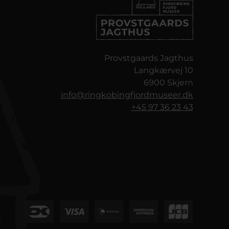
Provstgaards Jagthus
Langkærvej 10
6900 Skjern
info@ringkobingfjordmuseer.dk
+45 97 36 23 43