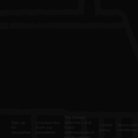
The Danish
Sign up
Unsubscribe
Veterinary and
Cookie
Terms and
for
from our
Food
policy
conditions
newsletter
newsletter
Administration's
smiley reports