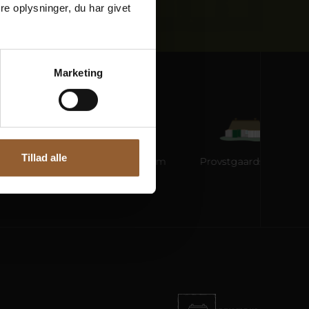
e oplysninger, du har givet
Marketing
Tillad alle
e
Ringkøbing Museum
Provstgaards Jagthus