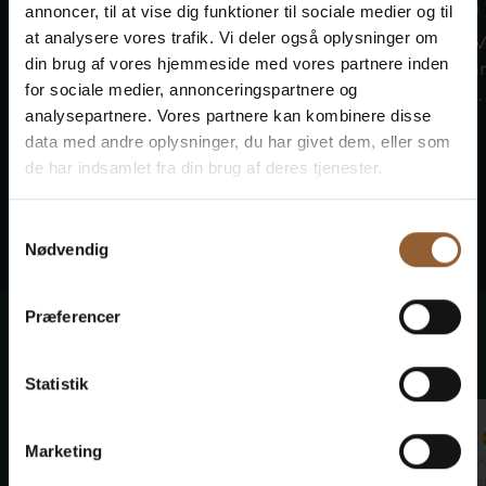
9. August um 13:00 Uhr
9. August um 
annoncer, til at vise dig funktioner til sociale medier og til
at analysere vores trafik. Vi deler også oplysninger om
Kommen Sie zur Skjern
Traditionelle 
din brug af vores hjemmeside med vores partnere inden
Vindmølle, wo engagierte
die Wohnzimm
for sociale medier, annonceringspartnere og
Freiwillige...
Gaard, wenn...
analysepartnere. Vores partnere kan kombinere disse
data med andre oplysninger, du har givet dem, eller som
de har indsamlet fra din brug af deres tjenester.
Samtykkevalg
Nødvendig
Præferencer
Was unsere Gäste sagen
Statistik
Marco
Jan
Marketing
29. September 2024
22. Au
Ringkøbing Museum
Bunds