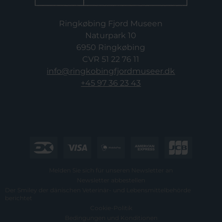
Ringkøbing Fjord Museen
Naturpark 10
6950 Ringkøbing
CVR 51 22 76 11
info@ringkobingfjordmuseer.dk
+45 97 36 23 43
Melden Sie sich für unseren Newsletter an
Newsletter abbestellen
Der Smiley der dänischen Veterinär- und Lebensmittelbehörde
berichtet
Cookie-Politik
Bedingungen und Konditionen