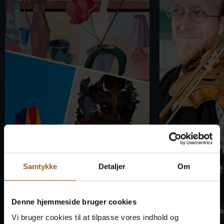
Kunst in der
Fiddle
Windkraftanla
in Abe
Samtykke
Detaljer
Om
ge
Gaard
Denne hjemmeside bruger cookies
Skjern Vindmølle
Abelines Ga
Vi bruger cookies til at tilpasse vores indhold og