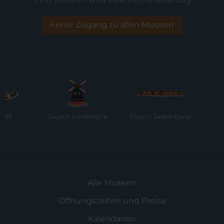
Freier Zugang zu allen Museen
t
Skjern Vindmølle
Skjern Reberbane
Rin
M
Alle Museen
Öffnungszeiten und Preise
Kalendarien