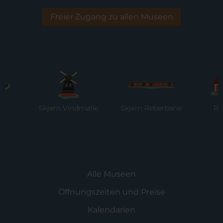
Freier Zugang zu allen Museen
Skjern Vindmølle
Skjern Reberbane
Ringk
Mus
Alle Museen
Öffnungszeiten und Preise
Kalendarien