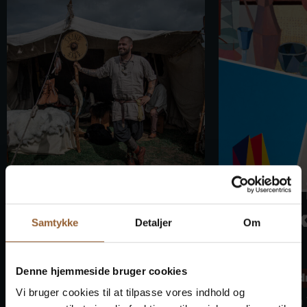
Borker
Kunst 
Wikingermark
Windk
Samtykke
Detaljer
Om
t
ge
Denne hjemmeside bruger cookies
Bork Vikingehavn
Skjern Vind
Vi bruger cookies til at tilpasse vores indhold og
9. August um 10:00 Uhr
9. August um 