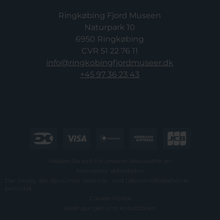
Ringkøbing Fjord Museen
Naturpark 10
6950 Ringkøbing
CVR 51 22 76 11
info@ringkobingfjordmuseer.dk
+45 97 36 23 43
Melden Sie sich für unseren Newsletter an
Newsletter abbestellen
Der Smiley der dänischen Veterinär- und Lebensmittelbehörde
berichtet
Cookie-Politik
Bedingungen und Konditionen