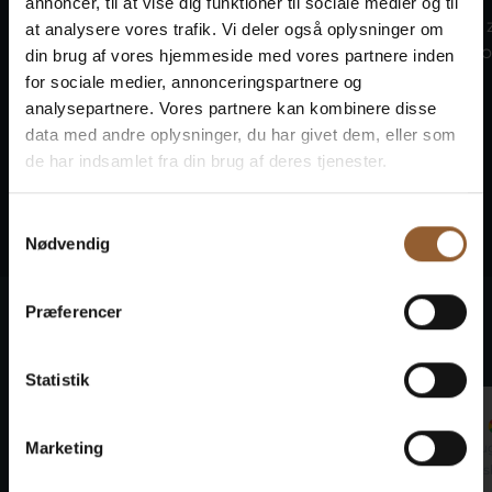
annoncer, til at vise dig funktioner til sociale medier og til
Begleiten Sie die Wikinger auf
Kommen Sie z
at analysere vores trafik. Vi deler også oplysninger om
dem Borker Wikingermarkt
Vindmølle, wo
din brug af vores hjemmeside med vores partnere inden
vom 7. bis 9. ...
Freiwillige...
for sociale medier, annonceringspartnere og
analysepartnere. Vores partnere kan kombinere disse
data med andre oplysninger, du har givet dem, eller som
de har indsamlet fra din brug af deres tjenester.
Samtykkevalg
Nødvendig
Præferencer
Was unsere Gäste sagen
Statistik
Marco
Jan
Marketing
29. September 2024
22. Au
Ringkøbing Museum
Bunds