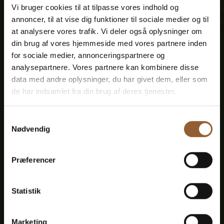
Vi bruger cookies til at tilpasse vores indhold og
annoncer, til at vise dig funktioner til sociale medier og til
at analysere vores trafik. Vi deler også oplysninger om
Platin
din brug af vores hjemmeside med vores partnere inden
for sociale medier, annonceringspartnere og
699 DKK
analysepartnere. Vores partnere kan kombinere disse
data med andre oplysninger, du har givet dem, eller som
de har indsamlet fra din brug af deres tjenester.
12 Monate freier Eintritt in alle unsere
Museen
Samtykkevalg
Nødvendig
1 Person + 1 Begleiter
Præferencer
Geeignet für den Bork-Wikinger-Markt,
Naturkraft Dark und Lokes Aften
Statistik
Mitgliedervorteil bei Universe
Marketing