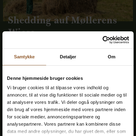
Shedding auf Møllerens
Wiese
Samtykke
Detaljer
Om
Treuekarten kaufen
Denne hjemmeside bruger cookies
Vi bruger cookies til at tilpasse vores indhold og
annoncer, til at vise dig funktioner til sociale medier og til
at analysere vores trafik. Vi deler også oplysninger om
Platin
din brug af vores hjemmeside med vores partnere inden
for sociale medier, annonceringspartnere og
699 DKK
analysepartnere. Vores partnere kan kombinere disse
data med andre oplysninger, du har givet dem, eller som