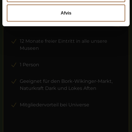
Gold
Afvis
449 DKK
12 Monate freier Eintritt in alle unsere
Museen
1 Person
Geeignet für den Bork-Wikinger-Markt,
Naturkraft Dark und Lokes Aften
Mitgliedervorteil bei Universe