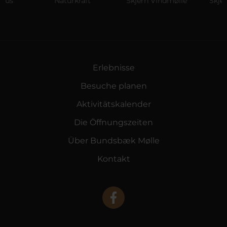
Naturkraft
Skjern Vindmølle
Skjern Re
Erlebnisse
Besuche planen
Aktivitätskalender
Die Öffnungszeiten
Über Bundsbæk Mølle
Kontakt