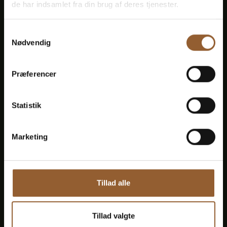
12 Monate freier Eintritt in alle unsere
de har indsamlet fra din brug af deres tjenester.
Museen
Samtykkevalg
Nødvendig
1 Person + 1 Begleiter
Geeignet für den Bork-Wikinger-Markt,
Præferencer
Naturkraft Dark und Lokes Aften
Statistik
Mitgliedervorteil bei Universe
Marketing
Mehr Infos
Tillad alle
Tillad valgte