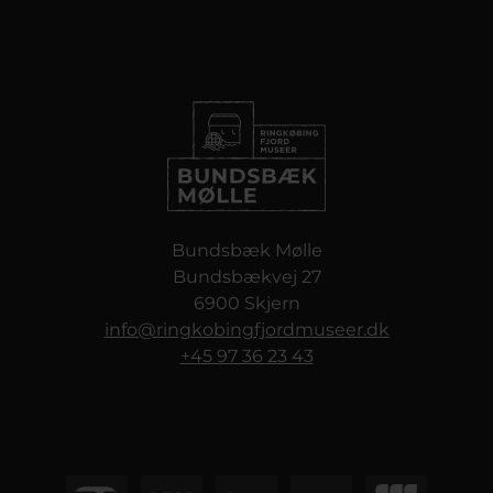
Bundsbæk Mølle
Bundsbækvej 27
6900 Skjern
info@ringkobingfjordmuseer.dk
+45 97 36 23 43