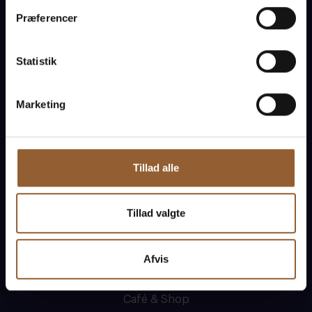
Præferencer
Statistik
Naturkraft
Skjern Vindmølle
Skjern Reberban
Marketing
Tillad alle
Experiences
Plan visits
Tillad valgte
Activity calendar
Prices and buy tickets
Afvis
Opening hours
Café & Shop