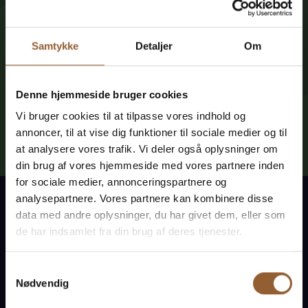
Museums' website.
Samtykke
Detaljer
Om
Find employees
Denne hjemmeside bruger cookies
Vi bruger cookies til at tilpasse vores indhold og
annoncer, til at vise dig funktioner til sociale medier og til
at analysere vores trafik. Vi deler også oplysninger om
din brug af vores hjemmeside med vores partnere inden
for sociale medier, annonceringspartnere og
analysepartnere. Vores partnere kan kombinere disse
Ringkøbing Fjord Museums
data med andre oplysninger, du har givet dem, eller som
Bring history to life at 10 museums
de har indsamlet fra din brug af deres tjenester.
Get free access to all museums
Samtykkevalg
Nødvendig