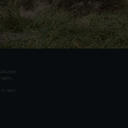
stküste.
ngen,
 in den