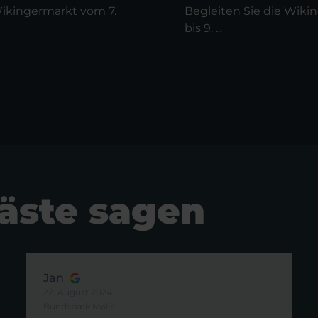
Wikingermarkt vom 7.
Begleiten Sie die Wiki
bis 9. ...
äste sagen
Jan
22. August 2024
Bundsbæk Mølle