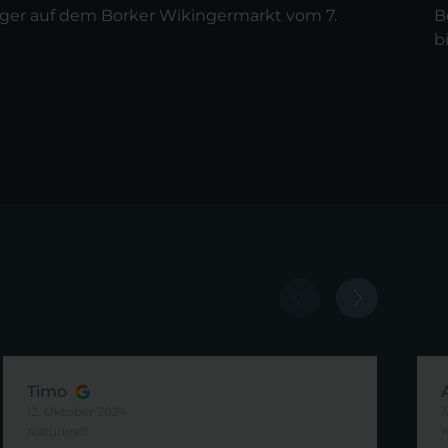
nger auf dem Borker Wikingermarkt vom 7.
B
bi
Timo
12. Oktober 2024
3
Naturkraft