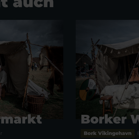
t auch
rmarkt
Borker 
r
Bork Vikingehavn