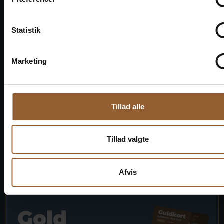
1 Person + 1 Begleiter
Statistik
Geeignet für den Bork-Wikinger-Markt,
Naturkraft Dark und Lokes Aften
Marketing
Mitgliedervorteil bei Universe
Tillad alle
Tillad valgte
Mehr Infos
Afvis
Gold