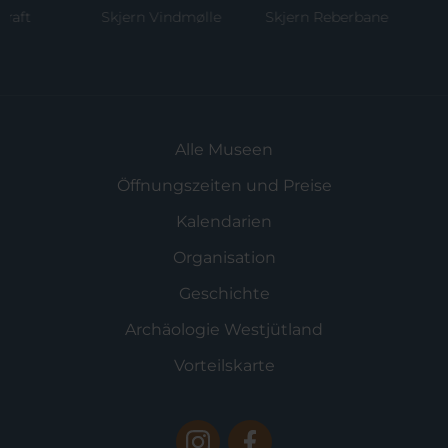
t
Skjern Vindmølle
Skjern Reberbane
Ri
M
Alle Museen
Öffnungszeiten und Preise
Kalendarien
Organisation
Geschichte
Archäologie Westjütland
Vorteilskarte