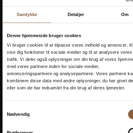
Samtykke
Detaljer
Om
Denne hjemmeside bruger cookies
Sparen Sie Geld - kaufen
Vi bruger cookies til at tilpasse vores indhold og annoncer, til
vise dig funktioner til sociale medier og til at analysere vores
Sie eine Treuekarte
trafik. Vi deler også oplysninger om din brug af vores hjemm
med vores partnere inden for sociale medier,
annonceringspartnere og analysepartnere. Vores partnere k
kombinere disse data med andre oplysninger, du har givet d
Platin
eller som de har indsamlet fra din brug af deres tjenester.
699 DKK
Samtykkevalg
Nødvendig
12 Monate freier Eintritt in alle unsere
Museen
Præferencer