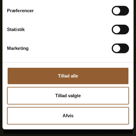
699 DKK
Præferencer
12 Monate freier Eintritt in alle unsere
Museen
Statistik
1 Person + 1 Begleiter
Marketing
Geeignet für den Bork-Wikinger-Markt,
Naturkraft Dark und Lokes Aften
Tillad alle
Mitgliedervorteil bei Universe
Tillad valgte
Afvis
Mehr Infos