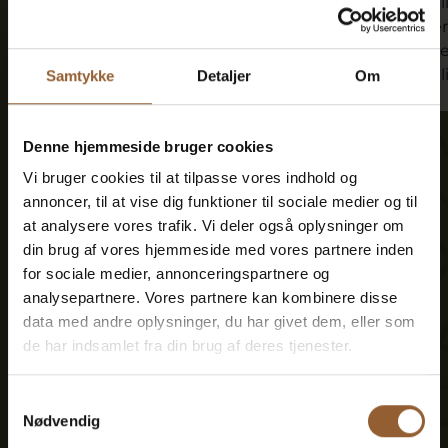
Geschäfte! Und zuletzt: Hunde (an
wirk
der Leine) sind willkommen! Wirklich
einen
toll im Vergleich zu Deutschland!
frühe
wirkl
Samtykke
Detaljer
Om
Denne hjemmeside bruger cookies
Vi bruger cookies til at tilpasse vores indhold og
annoncer, til at vise dig funktioner til sociale medier og til
Sparen Sie Geld -
at analysere vores trafik. Vi deler også oplysninger om
din brug af vores hjemmeside med vores partnere inden
kaufen Sie eine
for sociale medier, annonceringspartnere og
Treuekarte
analysepartnere. Vores partnere kan kombinere disse
data med andre oplysninger, du har givet dem, eller som
de har indsamlet fra din brug af deres tjenester.
Samtykkevalg
Platin
Nødvendig