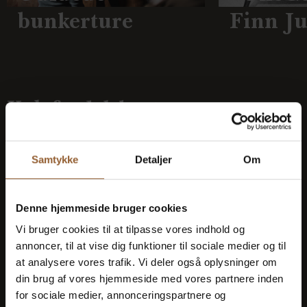
bunkerture
Finn J
Køb fordelskort
Samtykke
Detaljer
Om
Platin
699 KR
Denne hjemmeside bruger cookies
Vi bruger cookies til at tilpasse vores indhold og
annoncer, til at vise dig funktioner til sociale medier og til
12 måneders fri adgang til alle vores
at analysere vores trafik. Vi deler også oplysninger om
museer
din brug af vores hjemmeside med vores partnere inden
for sociale medier, annonceringspartnere og