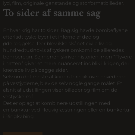
lyd, film, originale genstande og storformatbilleder.
To sider af samme sag
Enhver krig har to sider. Bag sig havde bombeflyene
efterladt tyske byer i et inferno af død og
ødelæggelse. Der blev ikke skånet civile liv, og
hundredtusindvis af tyskere omkom i de allieredes
bomberegn. Sejrherren skriver historien, men “Flyvere
i natten” giver et mere nuanceret indblik i krigen, der
krævede liv på begge sider.
Selv om det meste af krigen foregik over hovederne
på vestjyderne, blev de selv nogle gange målet. Et
afsnit af udstillingen viser billeder og film om de
vestjyske mål.
Det er oplagt at kombinere udstillingen med
en bunktur ved Houvigfæstningen eller en bunkertur
i Ringkøbing.