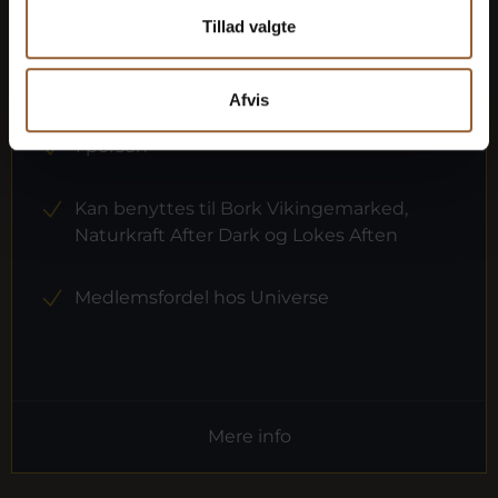
Tillad valgte
12 måneders fri adgang til alle vores
museer
Afvis
1 person
Kan benyttes til Bork Vikingemarked,
Naturkraft After Dark og Lokes Aften
Medlemsfordel hos Universe
Mere info