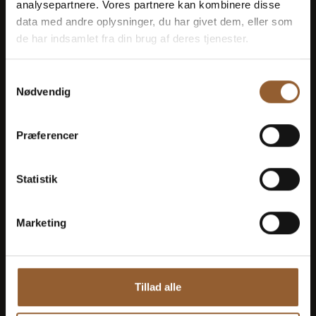
1 person + 1 ledsager
analysepartnere. Vores partnere kan kombinere disse
data med andre oplysninger, du har givet dem, eller som
de har indsamlet fra din brug af deres tjenester.
Kan benyttes til Bork Vikingemarked,
Naturkraft After Dark og Lokes Aften
Samtykkevalg
Nødvendig
Medlemsfordel hos Universe
Præferencer
Statistik
Mere info
Marketing
Guld
Tillad alle
449 KR