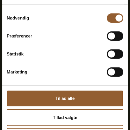
Samtykkevalg
Medlemsfordel hos Universe
Nødvendig
Præferencer
Mere info
Statistik
Marketing
Guld
Tillad alle
449 KR
Tillad valgte
12 måneders fri adgang til alle vores
museer