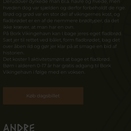
Derudover dyrkede man bl.a. havre og hvede, men
hveden dog var sjælden og derfor forbeholdt de rige.
Brød og grød var en stor del af vikingernes kost, og
fladbrødet er en af de nemmere brødtyper, da det
ikke kræver, at man har en ovn.
På Bork Vikingehavn kan I bage jeres eget fladbrød.
Sæt jer til rettet ved bålet, form fladbrødet, bag det
over åben ild og gør jer klar på at smage en bid af
historien.
Det koster 1
aktivitetsmønt
at bage et fladbrød.
Børn i alderen 0-17 år har gratis adgang til Bork
Vikingehavn i følge med en voksen.
Køb dagsbillet
Andre