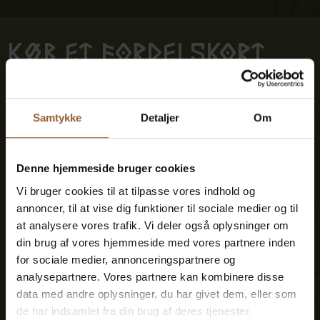
Køb et fordelskort
Samtykke
Detaljer
Om
Platin
699 KR
Denne hjemmeside bruger cookies
Vi bruger cookies til at tilpasse vores indhold og
12 måneders fri adgang til alle vores
annoncer, til at vise dig funktioner til sociale medier og til
museer
at analysere vores trafik. Vi deler også oplysninger om
din brug af vores hjemmeside med vores partnere inden
1 person + 1 ledsager
for sociale medier, annonceringspartnere og
analysepartnere. Vores partnere kan kombinere disse
data med andre oplysninger, du har givet dem, eller som
Kan benyttes til Bork Vikingemarked,
de har indsamlet fra din brug af deres tjenester.
Naturkraft After Dark og Lokes Aften