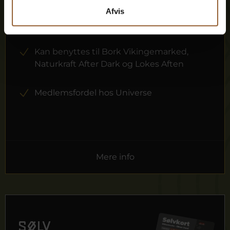
Afvis
1 person
Kan benyttes til Bork Vikingemarked,
Naturkraft After Dark og Lokes Aften
Medlemsfordel hos Universe
Mere info
Sølv