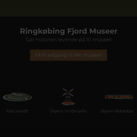
Ringkøbing Fjord Museer
Gør historien levende på 10 museer
Få fri adgang til alle museer
Naturkraft
Skjern Vindmølle
Skjern Reberbane