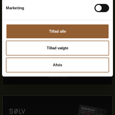
Marketing
1 person
Kan benyttes til Bork Vikingemarked,
Naturkraft After Dark og Lokes Aften
Tillad alle
Medlemsfordel hos Universe
Tillad valgte
Afvis
Mere info
Sølv