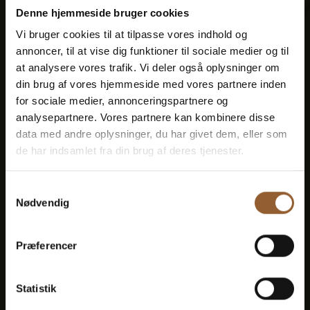
Denne hjemmeside bruger cookies
Medlemsfordel hos Universe
Vi bruger cookies til at tilpasse vores indhold og
annoncer, til at vise dig funktioner til sociale medier og til
at analysere vores trafik. Vi deler også oplysninger om
din brug af vores hjemmeside med vores partnere inden
for sociale medier, annonceringspartnere og
Mere info
analysepartnere. Vores partnere kan kombinere disse
data med andre oplysninger, du har givet dem, eller som
de har indsamlet fra din brug af deres tjenester.
Samtykkevalg
Nødvendig
Guld
449 KR
Præferencer
12 måneders fri adgang til alle vores
Statistik
museer