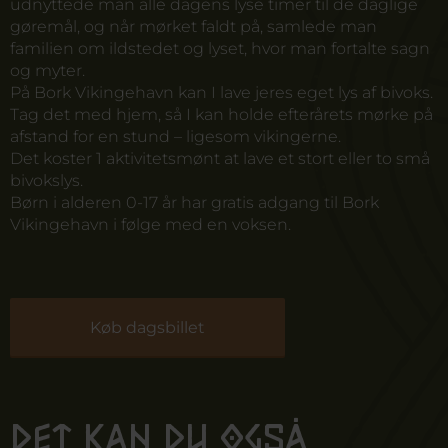
udnyttede man alle dagens lyse timer til de daglige
gøremål, og når mørket faldt på, samlede man
familien om ildstedet og lyset, hvor man fortalte sagn
og myter.
På Bork Vikingehavn kan I lave jeres eget lys af bivoks.
Tag det med hjem, så I kan holde efterårets mørke på
afstand for en stund – ligesom vikingerne.
Det koster 1
aktivitetsmønt
at lave et stort eller to små
bivokslys.
Børn i alderen 0-17 år har gratis adgang til Bork
Vikingehavn i følge med en voksen.
Køb dagsbillet
Det kan du også