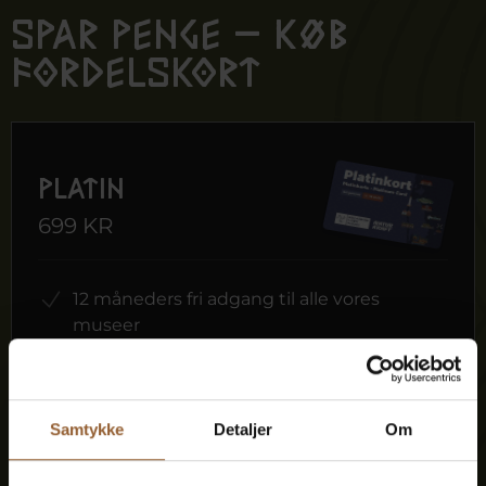
Spar penge – køb
fordelskort
Platin
699 KR
12 måneders fri adgang til alle vores
museer
1 person + 1 ledsager
Samtykke
Detaljer
Om
Kan benyttes til Bork Vikingemarked,
Naturkraft After Dark og Lokes Aften