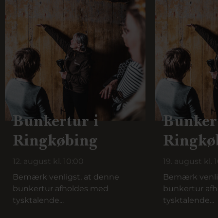
Bunkertur i
Bunkert
Ringkøbing
Ringkø
12. august kl. 10:00
19. august kl. 
Bemærk venligst, at denne
Bemærk venli
bunkertur afholdes med
bunkertur af
tysktalende...
tysktalende...