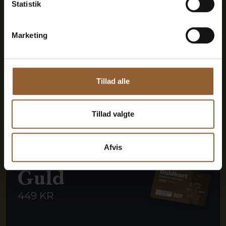
Statistik
Kan benyttes til Bork Vikingemarked,
Naturkraft After Dark og Lokes Aften
Marketing
Medlemsfordel hos Universe
Tillad alle
Mere info
Tillad valgte
Afvis
Guld
449 KR