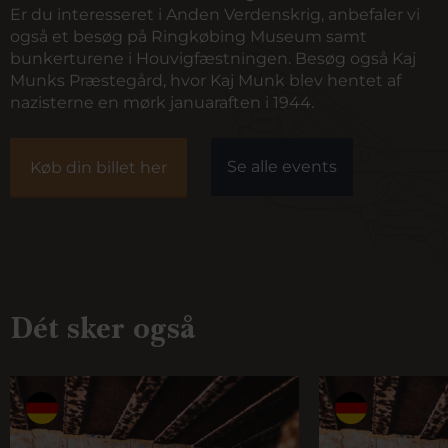
Er du interesseret i Anden Verdenskrig, anbefaler vi
også et besøg på
Ringkøbing Museum
samt
bunkerturene i Houvigfæstningen
. Besøg også
Kaj
Munks Præstegård
, hvor Kaj Munk blev hentet af
nazisterne en mørk januaraften i 1944.
Se alle events
Køb din billet her
Dét sker også