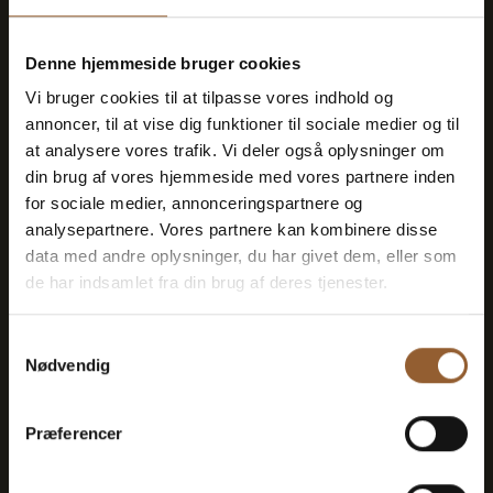
Denne hjemmeside bruger cookies
Vi bruger cookies til at tilpasse vores indhold og
Spar penge – køb fordelskort
annoncer, til at vise dig funktioner til sociale medier og til
at analysere vores trafik. Vi deler også oplysninger om
din brug af vores hjemmeside med vores partnere inden
for sociale medier, annonceringspartnere og
Platin
analysepartnere. Vores partnere kan kombinere disse
data med andre oplysninger, du har givet dem, eller som
699 KR
de har indsamlet fra din brug af deres tjenester.
Samtykkevalg
12 måneders fri adgang til alle vores
Nødvendig
museer
Præferencer
1 person + 1 ledsager