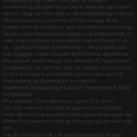
Ringkøbing, og mærk historien om Anden
Verdenskrig på egen krop. Det er ikke alle spor, man
kan se i dag, når man går rundt i Ringkøbing, men på
denne bunkertur kommer vi forbi mange af de
steder, hvor der stadig er spor fra Anden Verdenskrig.
Skolen, hvor besættelsesmagten var indkvarteret, er
væk, men historien lever videre. Man kommer til at
se – og ikke mindst komme ind i – de bunkere, der
blev bygget i byen i starten af 1940’erne. Bunkerne
blev blandt andet brugt, når allierede fly fløj ind over
Ringkøbing, og når man står på toppen af bunkerne,
er det ikke svært at forestille sig, hvordan det må
have været, da flyene kom om natten.
Mødested:
Ringkøbing Museum, Herningvej 4, 6950
Ringkøbing
Pris:
Voksne: 110 kr. Børn og unge 3-17 år: 50 kr.
Det kan være en god idé at tage en lommelygte
med. Bemærk, at bunkerne kan være våde, og at det
derfor kan være en fordel at have sko på, der kan tåle
det.
Har du ikke fået nok, når den guidede tur er slut?