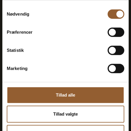
Samtykkevalg
Nødvendig
Platin
Præferencer
699 DKK
Statistik
12 Monate freier Eintritt in alle unsere
Museen
Marketing
1 Person + 1 Begleiter
Tillad alle
Geeignet für den Bork-Wikinger-Markt,
Naturkraft Dark und Lokes Aften
Tillad valgte
Mitgliedervorteil bei Universe