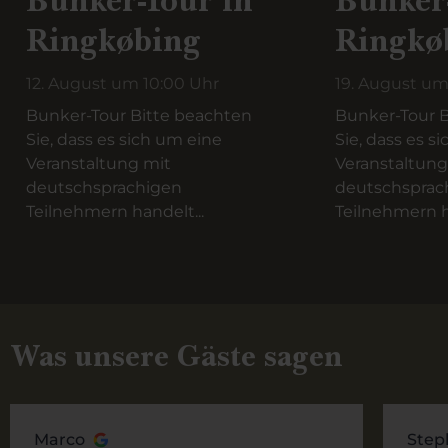
Bunker-Tour in
Bunker
Ringkøbing
Ringkø
12. August um 10:00 Uhr
19. August um
Bunker-Tour Bitte beachten
Bunker-Tour B
Sie, dass es sich um eine
Sie, dass es s
Veranstaltung mit
Veranstaltung
deutschsprachigen
deutschsprac
Teilnehmern handelt...
Teilnehmern h
Was unsere Gäste sagen
Marco
Step