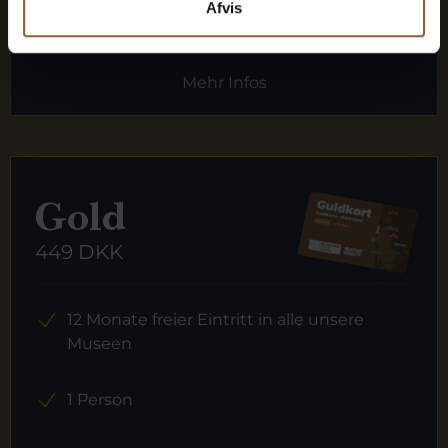
Afvis
Mehr Infos
Gold
449 DKK
12 Monate freier Eintritt in alle unsere
Museen
1 Person