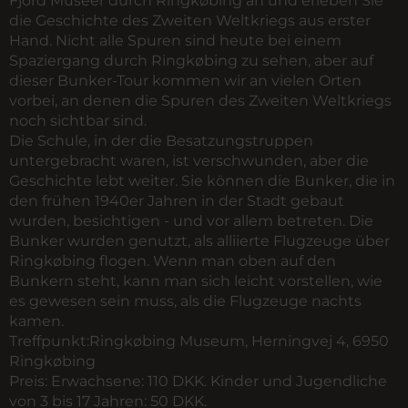
Fjord Museer durch Ringkøbing an und erleben Sie
die Geschichte des Zweiten Weltkriegs aus erster
Hand. Nicht alle Spuren sind heute bei einem
Spaziergang durch Ringkøbing zu sehen, aber auf
dieser Bunker-Tour kommen wir an vielen Orten
vorbei, an denen die Spuren des Zweiten Weltkriegs
noch sichtbar sind.
Die Schule, in der die Besatzungstruppen
untergebracht waren, ist verschwunden, aber die
Geschichte lebt weiter. Sie können die Bunker, die in
den frühen 1940er Jahren in der Stadt gebaut
wurden, besichtigen - und vor allem betreten. Die
Bunker wurden genutzt, als alliierte Flugzeuge über
Ringkøbing flogen. Wenn man oben auf den
Bunkern steht, kann man sich leicht vorstellen, wie
es gewesen sein muss, als die Flugzeuge nachts
kamen.
Treffpunkt:
Ringkøbing Museum, Herningvej 4, 6950
Ringkøbing
Preis:
Erwachsene: 110 DKK. Kinder und Jugendliche
von 3 bis 17 Jahren: 50 DKK.