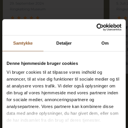
29. September 2024
5. Juli
Ringkøbing Museum
Ringk
Schönes Museum und interessante
Inte
Ausstellung
Inte
Ein kleines, aber feines Museum. Als
Gesc
Samtykke
Detaljer
Om
wir dort waren, hatten sie eine
und 
interessante Sonderausstellung über
sehr 
Finn Juhl. Gut gemacht.
erklä
Denne hjemmeside bruger cookies
Vi bruger cookies til at tilpasse vores indhold og
annoncer, til at vise dig funktioner til sociale medier og til
at analysere vores trafik. Vi deler også oplysninger om
din brug af vores hjemmeside med vores partnere inden
for sociale medier, annonceringspartnere og
analysepartnere. Vores partnere kan kombinere disse
Sparen Sie Geld - kaufen Sie
data med andre oplysninger, du har givet dem, eller som
eine Treuekarte
de har indsamlet fra din brug af deres tjenester.