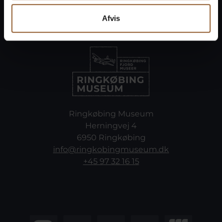
Afvis
Ringkøbing Museum
Herningvej 4
6950 Ringkøbing
info@ringkobingmuseum.dk
+45 97 32 16 15