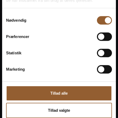
de har indsamlet fra din brug af deres tjenester.
Samtykkevalg
Nødvendig
Oplevelser
Planlæg besøg
Præferencer
Aktivitetskalender
Statistik
Priser og køb billet
Åbningstider
Marketing
Om Ringkøbing Museum
Kontakt
Tillad alle
Tillad valgte