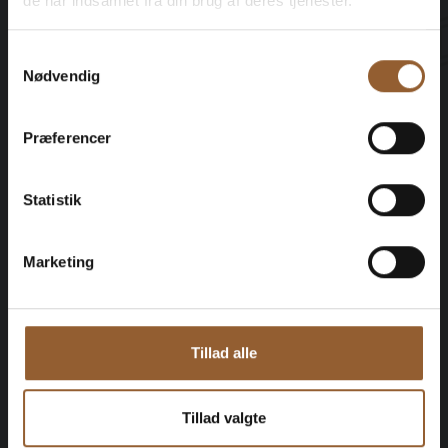
de har indsamlet fra din brug af deres tjenester.
Medlemsfordel hos Universe
Samtykkevalg
Nødvendig
Præferencer
Mere info
Statistik
Marketing
Guld
449 KR
Tillad alle
12 måneders fri adgang til alle vores
museer
Tillad valgte