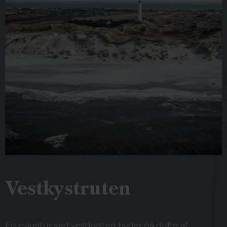
Vestkystruten
En cykeltur ved vestkysten byder på dufte af