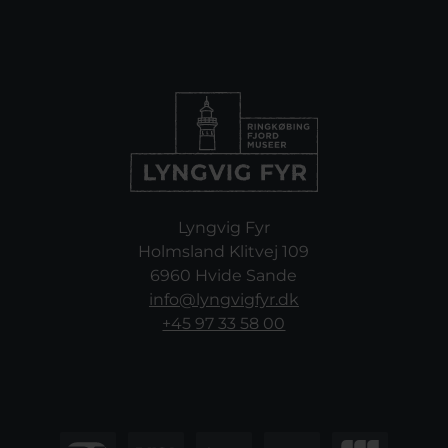
Lyngvig Fyr
Holmsland Klitvej 109
6960 Hvide Sande
info@lyngvigfyr.dk
+45 97 33 58 00