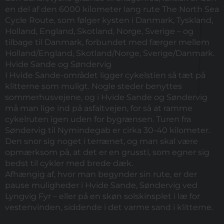
en del af den 6000 kilometer lang rute The North Sea
Cycle Route, som følger kysten i
Danmark, Tyskland,
Holland, England, Skotland, Norge, Sverige – og
tilbage til Danmark,
forbundet med færger mellem
Holland/England, Skotland/Norge, Sverige/Danmark.
Hvide Sande og Søndervig
I Hvide Sande-området ligger cykelstien så tæt på
klitterne som muligt. Nogle steder benyttes
sommerhusvejene, og i Hvide Sande og Søndervig
må man lige ind på asfaltvejen, for så at ramme
cykelruten igen uden for bygrænsen. Turen fra
Søndervig til Nymindegab er cirka 30-40 kilometer.
Den snor sig noget i terrænet, og man skal være
opmærksom på, at det er en grussti, som egner sig
bedst til cykler med brede dæk.
Afhængig af, hvor man begynder sin rute, er der
pause muligheder i Hvide Sande, Søndervig ved
Lyngvig Fyr – eller på en skøn solskinsplet i læ for
vestenvinden, siddende i det varme sand i klitterne.