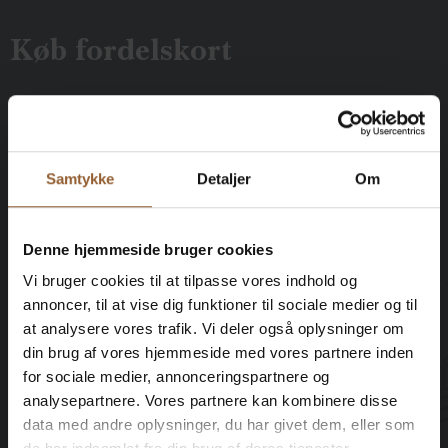
Køb fordelskort
Platin
Samtykke
Detaljer
Om
699 KR
Denne hjemmeside bruger cookies
12 måneders fri adgang til alle vores
Vi bruger cookies til at tilpasse vores indhold og
museer
annoncer, til at vise dig funktioner til sociale medier og til
at analysere vores trafik. Vi deler også oplysninger om
1 person + 1 ledsager
din brug af vores hjemmeside med vores partnere inden
for sociale medier, annonceringspartnere og
Kan benyttes til Bork Vikingemarked,
analysepartnere. Vores partnere kan kombinere disse
Naturkraft After Dark og Lokes Aften
data med andre oplysninger, du har givet dem, eller som