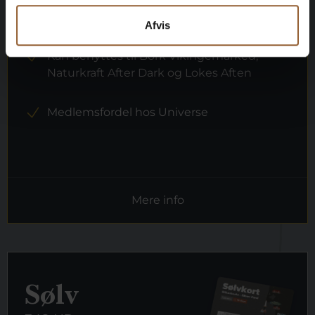
1 person
Afvis
Kan benyttes til Bork Vikingemarked,
Naturkraft After Dark og Lokes Aften
Medlemsfordel hos Universe
Mere info
Sølv