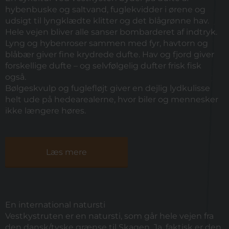
hybenbuske og saltvand, fuglekvidder i ørene og
udsigt til lyngklædte klitter og det blågrønne hav.
Hele vejen bliver alle sanser bombarderet af indtryk.
Lyng og hybenroser sammen med fyr, havtorn og
blåbær giver fine krydrede dufte. Hav og fjord giver
forskellige dufte – og selvfølgelig dufter frisk fisk
også.
Bølgeskvulp og fuglefløjt giver en dejlig lydkulisse
helt ude på hedearealerne, hvor biler og
mennesker
ikke længere høres.
Læs mere
En international natursti
Vestkystruten er en natursti, som går hele vejen fra
den dansk/tyske grænse til Skagen. Ja, faktisk er
den