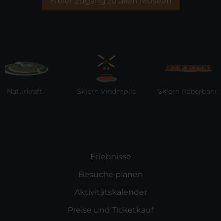
Freier Zugang zu allen Museen
aturkraft
Skjern Vindmølle
Skjern Reberbane
Erlebnisse
Besuche planen
Aktivitätskalender
Preise und Ticketkauf