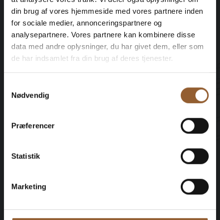
din brug af vores hjemmeside med vores partnere inden
12 Monate freier Eintritt in alle unsere
for sociale medier, annonceringspartnere og
Museen
analysepartnere. Vores partnere kan kombinere disse
data med andre oplysninger, du har givet dem, eller som
1 Person + 1 Begleiter
de har indsamlet fra din brug af deres tjenester.
Geeignet für den Bork-Wikinger-Markt,
Samtykkevalg
Naturkraft Dark und Lokes Aften
Nødvendig
Mitgliedervorteil bei Universe
Præferencer
Statistik
Mehr Infos
Marketing