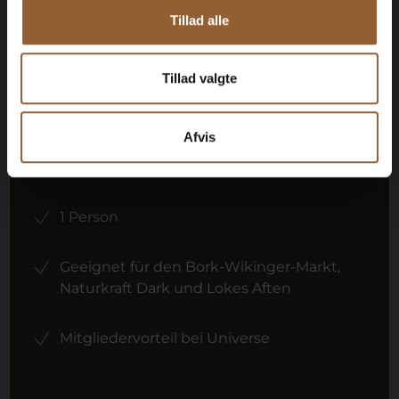
Tillad alle
Gold
Tillad valgte
449 DKK
Afvis
12 Monate freier Eintritt in alle unsere
Museen
1 Person
Geeignet für den Bork-Wikinger-Markt,
Naturkraft Dark und Lokes Aften
Mitgliedervorteil bei Universe