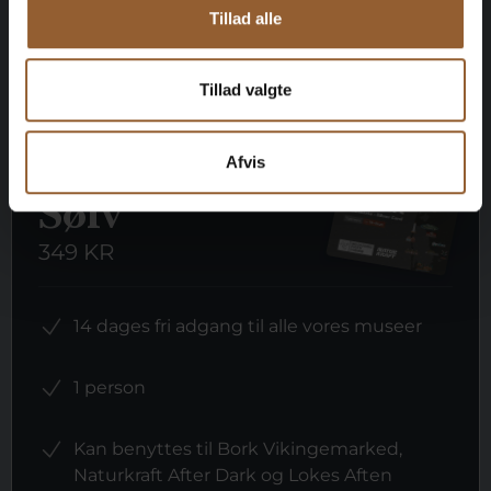
Tillad alle
Mere info
Tillad valgte
Afvis
Sølv
349 KR
14 dages fri adgang til alle vores museer
1 person
Kan benyttes til Bork Vikingemarked,
Naturkraft After Dark og Lokes Aften