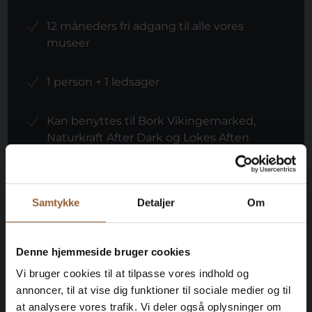
12 måneders fri adgang til alle vores
museer
1 person + 1 ledsager
Kan benyttes til Bork Vikingemarked,
Naturkraft After Dark og Lokes Aften
Medlemsfordel hos Universe
Samtykke
Detaljer
Om
Denne hjemmeside bruger cookies
Mere info
Vi bruger cookies til at tilpasse vores indhold og
annoncer, til at vise dig funktioner til sociale medier og til
at analysere vores trafik. Vi deler også oplysninger om