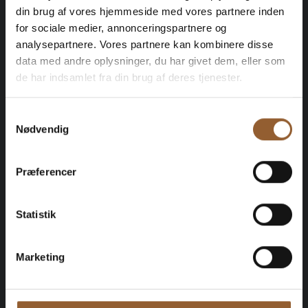
din brug af vores hjemmeside med vores partnere inden
for sociale medier, annonceringspartnere og
Guld
analysepartnere. Vores partnere kan kombinere disse
data med andre oplysninger, du har givet dem, eller som
449 KR
de har indsamlet fra din brug af deres tjenester.
12 måneders fri adgang til alle vores
Samtykkevalg
Nødvendig
museer
1 person
Præferencer
Kan benyttes til Bork Vikingemarked,
Statistik
Naturkraft After Dark og Lokes Aften
Marketing
Medlemsfordel hos Universe