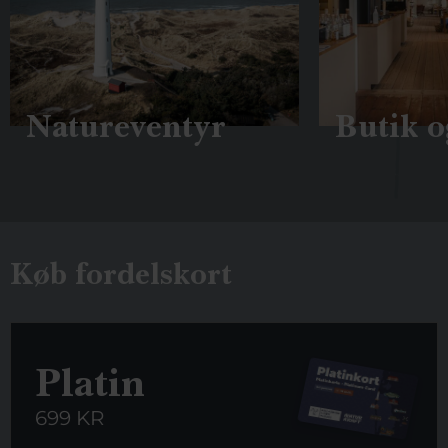
Natureventyr
Butik o
Køb fordelskort
Platin
699 KR