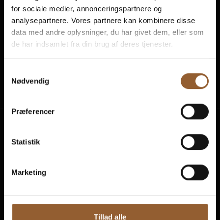
for sociale medier, annonceringspartnere og
analysepartnere. Vores partnere kan kombinere disse
data med andre oplysninger, du har givet dem, eller som
de har indsamlet fra din brug af deres tjenester.
Naturkraft
Skjern Vindmølle
Skjern Reberb
Samtykkevalg
Nødvendig
Præferencer
Oplevelser
Statistik
Planlæg besøg
Aktivitetskalender
Marketing
Priser og køb billet
Åbningstider
Tillad alle