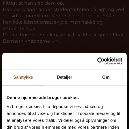
flittigt at han sled dem op.
Han bar blandt andet studenterhuen på jagt, og ved
sin sidste prædiken i Vedersø den 1. januar 1944 var
han ikke iklædt præstekjole, men frakke og
studenterhue.
Denne hue var en julegave fra Lise Munk i julen 1943.
Bemærk knapperne KM.
Samtykke
Detaljer
Om
Ringkøbing Fjord Museer
Denne hjemmeside bruger cookies
Gør historien levende på 10 museer
Vi bruger cookies til at tilpasse vores indhold og
annoncer, til at vise dig funktioner til sociale medier og til
Få fri adgang til alle museer
at analysere vores trafik. Vi deler også oplysninger om
din brug af vores hjemmeside med vores partnere inden