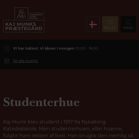
BILLET
MENU
Vi har lukket. Vi åbner i morgen
10:00 - 16:00
Se alle events
Studenterhue
Kaj Munk blev student i 1917 fra
Nykøbing
Katedralskole. Men studenterhuen, eller huerne,
fulgte ham resten af livet. Han brugte den nemlig så