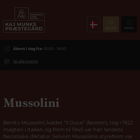
BILLET
MENU
Åbent i dag fra:
10:00 - 16:00
Se alle events
Mussolini
Benito Mussolini, kaldet “il Duce” (føreren), tog i 1922
magten i Italien, og frem til 1945 var han landets
fascistiske diktator. Selvom Mussolinis styreform var