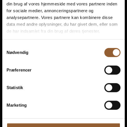
din brug af vores hjemmeside med vores partnere inden
for sociale medier, annonceringspartnere og
analysepartnere. Vores partnere kan kombinere disse
data med andre oplysninger, du har givet dem, eller som
de har indsamlet fra din brug af deres tjenester.
Samtykkevalg
Naturkraft
Skjern Vindmølle
Skjern Reberb
Nødvendig
Præferencer
Statistik
Oplevelser
Planlæg besøg
Marketing
Aktivitetskalender
Priser og køb billet