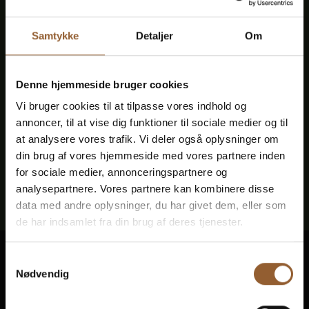
drejer lystigt rundt, mens vandet plasker ned over
møllehjulet og indenfor knirker og knager
Samtykke
Detaljer
Om
tandhjulene, der får møllestenene til at male kornet
til mel. De frivillige møllere fortæller gerne om
møllens opbygning og dens historie. I den gamle
Denne hjemmeside bruger cookies
smedje arbejder Vestjysk Smedelaug ved essen. Her
kan I opleve, hvordan alt fra søm til hestesko tager
Vi bruger cookies til at tilpasse vores indhold og
form over den glohede esse, og lyden af hammeren
annoncer, til at vise dig funktioner til sociale medier og til
mod jernet er næsten helt melodisk.
at analysere vores trafik. Vi deler også oplysninger om
din brug af vores hjemmeside med vores partnere inden
for sociale medier, annonceringspartnere og
analysepartnere. Vores partnere kan kombinere disse
data med andre oplysninger, du har givet dem, eller som
de har indsamlet fra din brug af deres tjenester.
Ringkøbing Fjord Museer
Samtykkevalg
Nødvendig
Gør historien levende på 10 museer