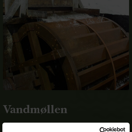
Vandmøllen
Et besøg ved Bundsbæk Mølle er som en rejse
tilbage i tiden. Den idylliske gamle vandmølle fra 1843