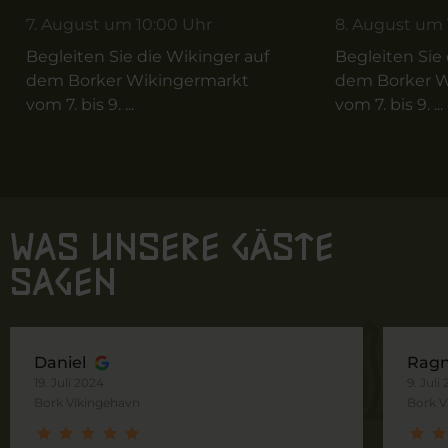
7. August um 10:00 Uhr
8. August um 
Begleiten Sie die Wikinger auf
Begleiten Sie
dem Borker Wikingermarkt
dem Borker W
vom 7. bis 9. ...
vom 7. bis 9. ...
Was unsere Gäste
sagen
Daniel
Ragn
19. Juli 2024
9. Juli
Bork Vikingehavn
Bork V