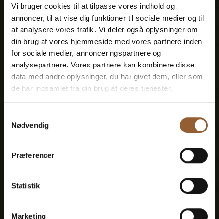
Vi bruger cookies til at tilpasse vores indhold og
annoncer, til at vise dig funktioner til sociale medier og til
at analysere vores trafik. Vi deler også oplysninger om
Platin
din brug af vores hjemmeside med vores partnere inden
for sociale medier, annonceringspartnere og
699 DKK
analysepartnere. Vores partnere kan kombinere disse
data med andre oplysninger, du har givet dem, eller som
de har indsamlet fra din brug af deres tjenester.
12 Monate freier Eintritt in alle unsere
Museen
Samtykkevalg
Nødvendig
1 Person + 1 Begleiter
Præferencer
Geeignet für den Bork-Wikinger-Markt,
Naturkraft Dark und Lokes Aften
Statistik
Mitgliedervorteil bei Universe
Marketing