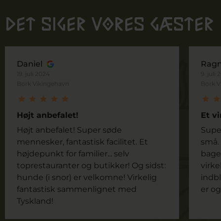
Det siger vores gæster
Daniel
Ragn
19. juli 2024
9. juli
Bork Vikingehavn
Bork V
Højt anbefalet!
Et vi
Højt anbefalet! Super søde
Super
mennesker, fantastisk facilitet. Et
små. 
højdepunkt for familier... selv
bage
toprestauranter og butikker! Og sidst:
virke
hunde (i snor) er velkomne! Virkelig
indbl
fantastisk sammenlignet med
er og
Tyskland!