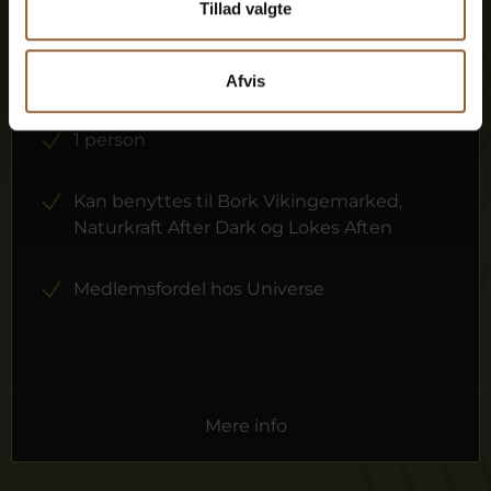
Tillad valgte
12 måneders fri adgang til alle vores
museer
Afvis
1 person
Kan benyttes til Bork Vikingemarked,
Naturkraft After Dark og Lokes Aften
Medlemsfordel hos Universe
Mere info