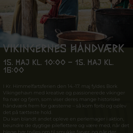
Vikingernes håndværk
15. maj kl. 10:00 - 15. maj kl.
16:00
I Kr. Himmelfartsferien den 14.-17. maj fyldes Bork
Vikingehavn med kreative og passionerede vikinger
fra nær og fjern, som viser deres mange historiske
håndværk frem for gæsterne – så kom forbi og oplev
det på tætteste hold.
Du kan blandt andet opleve en perlemager i aktion,
beundre de dygtige pileflettere og være med, når det
blege hør trylles om til smukke farver, og når der