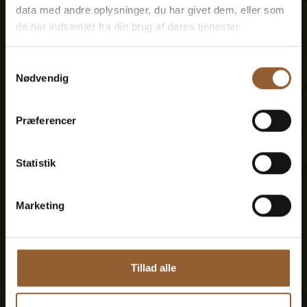
data med andre oplysninger, du har givet dem, eller som
de har indsamlet fra din brug af deres tjenester.
Kan benyttes til Bork Vikingemarked,
Naturkraft After Dark og Lokes Aften
Samtykkevalg
Nødvendig
Medlemsfordel hos Universe
Præferencer
Statistik
Mere info
Marketing
Guld
Tillad alle
449 KR