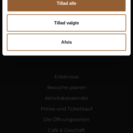
Tillad alle
Tillad valgte
Naturkraft
Skjern Vindmølle
Skjern Reberb
Afvis
Erlebnisse
Besuche planen
Aktivitätskalender
Preise und Ticketkauf
Die Öffnungszeiten
Café & Geschäft