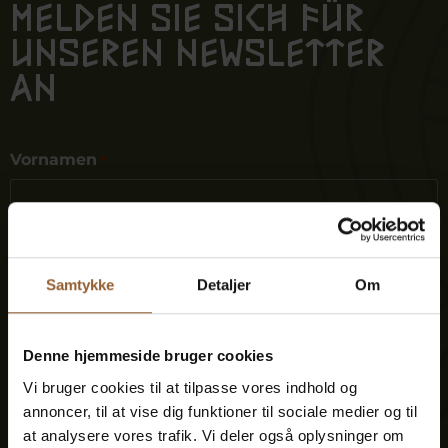
Melden Sie sich für
unseren Newsletter
an
Vornamen
*
Nachname
Samtykke
Detaljer
Om
*
Denne hjemmeside bruger cookies
Vi bruger cookies til at tilpasse vores indhold og
E-Mail
annoncer, til at vise dig funktioner til sociale medier og til
*
at analysere vores trafik. Vi deler også oplysninger om