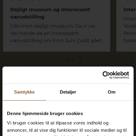
Dejligt museum og interessant
Inte
særudstilling
Inte
Lille men dejligt museum. Da vi var
Verd
der havde de en interessant
Pers
særudstilling om Finn Juhl. Godt gået.
forkl
Spar penge – køb fordelskort
Samtykke
Detaljer
Om
Denne hjemmeside bruger cookies
Platin
Vi bruger cookies til at tilpasse vores indhold og
annoncer, til at vise dig funktioner til sociale medier og til
699 KR