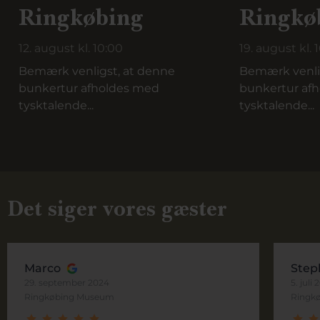
Ringkøbing
Ringkø
12. august kl. 10:00
19. august kl. 
Bemærk venligst, at denne
Bemærk venli
bunkertur afholdes med
bunkertur af
tysktalende...
tysktalende...
Det siger vores gæster
Marco
Step
29. september 2024
5. juli
Ringkøbing Museum
Ringk