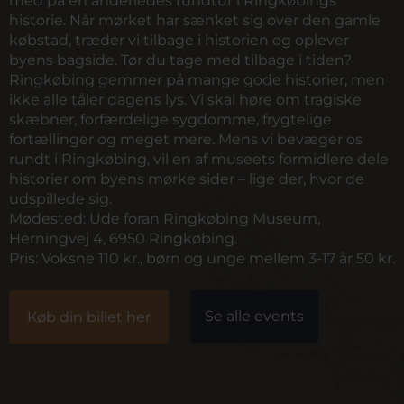
med på en anderledes rundtur i Ringkøbings
historie. Når mørket har sænket sig over den gamle
købstad, træder vi tilbage i historien og oplever
byens bagside. Tør du tage med tilbage i tiden?
Ringkøbing gemmer på mange gode historier, men
ikke alle tåler dagens lys. Vi skal høre om tragiske
skæbner, forfærdelige sygdomme, frygtelige
fortællinger og meget mere. Mens vi bevæger os
rundt i Ringkøbing, vil en af museets formidlere dele
historier om byens mørke sider – lige der, hvor de
udspillede sig.
Mødested:
Ude foran Ringkøbing Museum,
Herningvej 4, 6950 Ringkøbing.
Pris:
Voksne 110 kr., børn og unge mellem 3-17 år 50 kr.
Se alle events
Køb din billet her