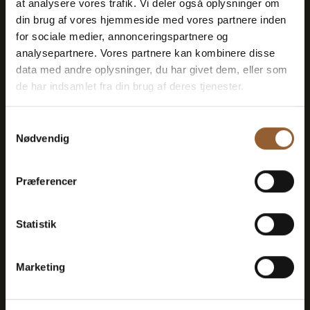
at analysere vores trafik. Vi deler også oplysninger om
din brug af vores hjemmeside med vores partnere inden
for sociale medier, annonceringspartnere og
12 måneders fri adgang til alle vores
analysepartnere. Vores partnere kan kombinere disse
museer
data med andre oplysninger, du har givet dem, eller som
de har indsamlet fra din brug af deres tjenester.
1 person + 1 ledsager
Samtykkevalg
Kan benyttes til Bork Vikingemarked,
Nødvendig
Naturkraft After Dark og Lokes Aften
Præferencer
Medlemsfordel hos Universe
Statistik
Marketing
Mere info