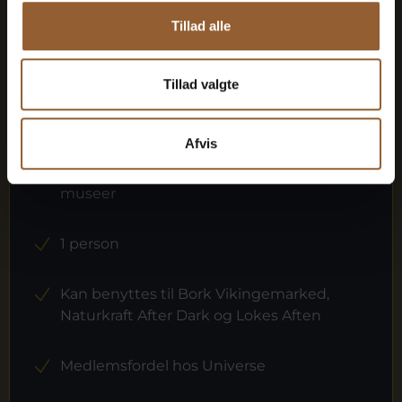
Tillad alle
Guld
Tillad valgte
449 KR
Afvis
12 måneders fri adgang til alle vores
museer
1 person
Kan benyttes til Bork Vikingemarked,
Naturkraft After Dark og Lokes Aften
Medlemsfordel hos Universe