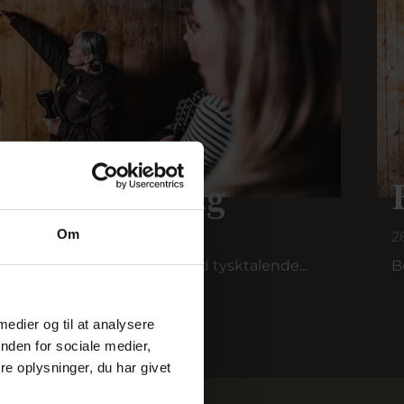
 i Ringkøbing
Om
2
nne bunkertur afholdes med tysktalende...
B
 medier og til at analysere
nden for sociale medier,
e oplysninger, du har givet