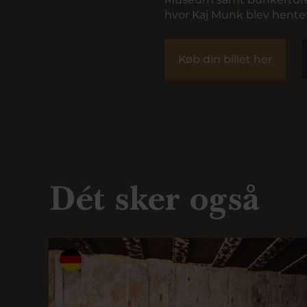
hvor Kaj Munk blev hentet
Køb din billet her
Dét sker også