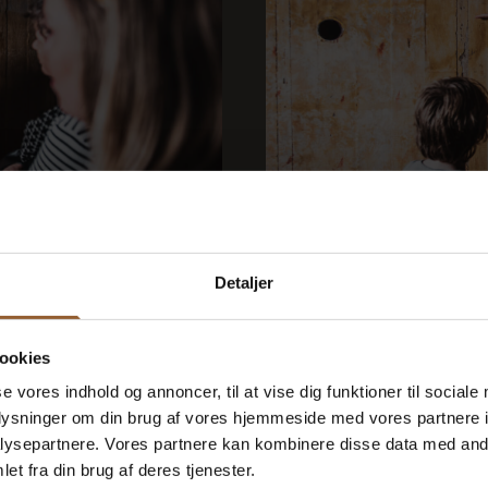
bing
Bunkertur
Detaljer
19. august kl. 10:00
s med tysktalende...
Bemærk venligst, at de
ookies
se vores indhold og annoncer, til at vise dig funktioner til sociale
oplysninger om din brug af vores hjemmeside med vores partnere i
ysepartnere. Vores partnere kan kombinere disse data med andr
et fra din brug af deres tjenester.