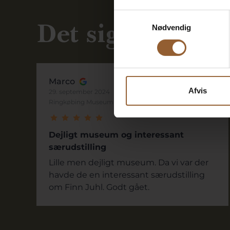
Samtykkevalg
Det siger vores 
Nødvendig
Marco
Afvis
29. september 2024
Ringkøbing Museum
Dejligt museum og interessant
særudstilling
Lille men dejligt museum. Da vi var der
havde de en interessant særudstilling
om Finn Juhl. Godt gået.