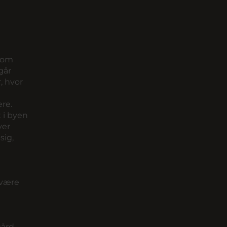
n om
går
, hvor
re.
 i byen
ver
sig,
 være
gård
,