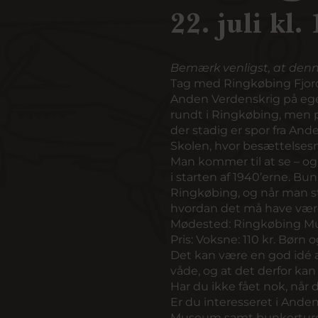
22. juli kl.
Bemærk venligst, at denn
Tag med Ringkøbing Fjord
Anden Verdenskrig på egen
rundt i Ringkøbing, men 
der stadig er spor fra And
Skolen, hvor besættelsesm
Man kommer til at se – og
i starten af 1940’erne. Bun
Ringkøbing, og når man stå
hvordan det må have være
Mødested:
Ringkøbing Mu
Pris:
Voksne: 110 kr. Børn og
Det kan være en god idé
våde, og at det derfor kan
Har du ikke fået nok, når 
Er du interesseret i Anden
Museum
samt
bunkertur