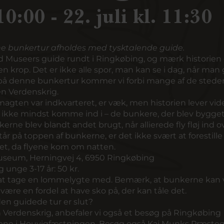
 10:00 - 22. juli kl. 11:30
e bunkertur afholdes med tysktalende guide.
 Museers guide rundt i Ringkøbing, og mærk historie
 krop. Det er ikke alle spor, man kan se i dag, når man 
på denne bunkertur kommer vi forbi mange af de steder
en Verdenskrig.
agten var indkvarteret, er væk, men historien lever vide
 ikke mindst komme ind i – de bunkere, der blev bygget
kerne blev blandt andet brugt, når allierede fly fløj ind o
r på toppen af bunkerne, er det ikke svært at forestille 
t, da flyene kom om natten.
seum, Herningvej 4, 6950 Ringkøbing
 unge 3-17 år: 50 kr.
 at tage en lommelygte med. Bemærk, at bunkerne kan
 være en fordel at have sko på, der kan tåle det.
den guidede tur er slut?
 Verdenskrig, anbefaler vi også et besøg på
Ringkøbing
ene i Houvigfæstningen
. Besøg også
Kaj Munks Præste