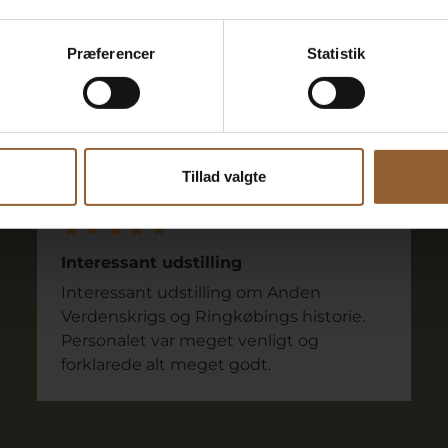
gæster
Præferencer
Statistik
Stephan
Tillad valgte
5. juli 2024
Ringkøbing Museum
Interessant udstilling
Interessant udstilling om Anden
Verdenskrigs og Ringkøbings historie.
Personalet var meget venligt og
forklarede alt meget godt.