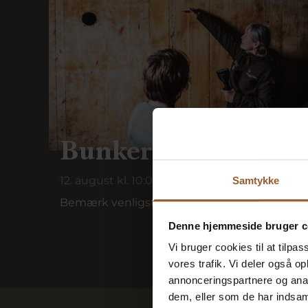
Bunkertur i Ringkø
12. august kl. 10:00
Samtykke
Bemærk venligst, at denne bunkertur afholde
Denne hjemmeside bruger c
Vi bruger cookies til at tilpas
vores trafik. Vi deler også 
annonceringspartnere og anal
dem, eller som de har indsaml