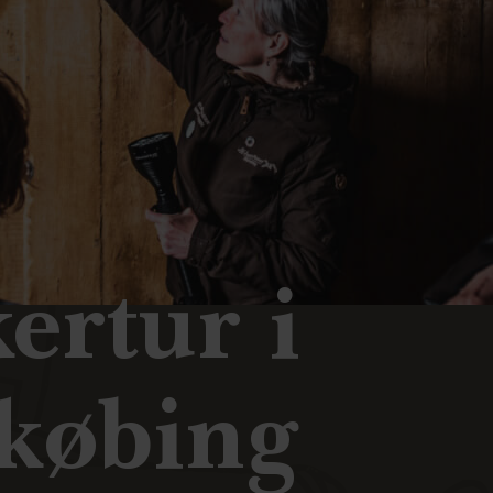
ertur i
købing