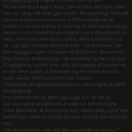
Ringkøbing, og mærk historien om Anden
Verdenskrig på egen krop. Det er ikke alle spor, man
kan se i dag, når man går rundt i Ringkøbing, men på
denne bunkertur kommer vi forbi mange af de
steder, hvor der stadig er spor fra Anden Verdenskrig.
Skolen, hvor besættelsesmagten var indkvarteret, er
væk, men historien lever videre. Man kommer til at
se – og ikke mindst komme ind i – de bunkere, der
blev bygget i byen i starten af 1940’erne. Bunkerne
blev blandt andet brugt, når allierede fly fløj ind over
Ringkøbing, og når man står på toppen af bunkerne,
er det ikke svært at forestille sig, hvordan det må
have været, da flyene kom om natten.
Mødested:
Ringkøbing Museum, Herningvej 4, 6950
Ringkøbing
Pris:
Voksne: 110 kr. Børn og unge 3-17 år: 50 kr.
Det kan være en god idé at tage en lommelygte
med. Bemærk, at bunkerne kan være våde, og at det
derfor kan være en fordel at have sko på, der kan tåle
det.
Har du ikke fået nok, når den guidede tur er slut?