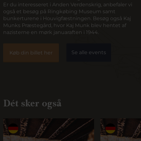
Er du interesseret i Anden Verdenskrig, anbefaler vi
også et besøg på
Ringkøbing Museum
samt
bunkerturene i Houvigfæstningen
. Besøg også
Kaj
Munks Præstegård
, hvor Kaj Munk blev hentet af
nazisterne en mørk januaraften i 1944.
Se alle events
Køb din billet her
Dét sker også