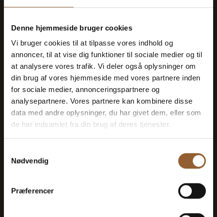
Denne hjemmeside bruger cookies
Vi bruger cookies til at tilpasse vores indhold og
Spar penge – køb fordelskort
annoncer, til at vise dig funktioner til sociale medier og til
at analysere vores trafik. Vi deler også oplysninger om
din brug af vores hjemmeside med vores partnere inden
for sociale medier, annonceringspartnere og
Platin
analysepartnere. Vores partnere kan kombinere disse
data med andre oplysninger, du har givet dem, eller som
699 KR
de har indsamlet fra din brug af deres tjenester.
Samtykkevalg
12 måneders fri adgang til alle vores
Nødvendig
museer
Præferencer
1 person + 1 ledsager