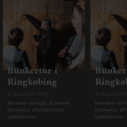
Bunkertur i
Bunkert
Ringkøbing
Ringkø
12. august kl. 10:00
19. august kl. 
Bemærk venligst, at denne
Bemærk venli
bunkertur afholdes med
bunkertur af
tysktalende...
tysktalende...