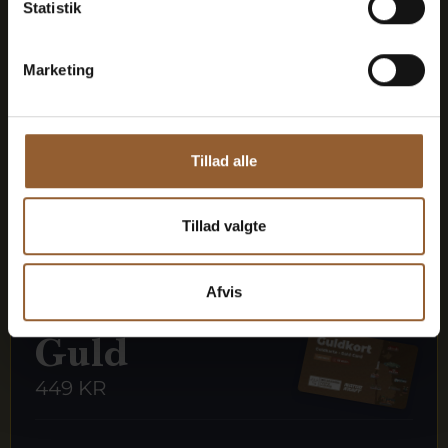
Statistik
Kan benyttes til Bork Vikingemarked,
Naturkraft After Dark og Lokes Aften
Marketing
Medlemsfordel hos Universe
Tillad alle
Mere info
Tillad valgte
Afvis
Guld
449 KR