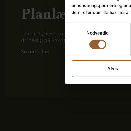
annonceringspartnere og anal
Planlæg dit bes
dem, eller som de har indsaml
Samtykkevalg
Nødvendig
Her er alt, hvad du har brug for at vide for at p
dit besøg på Provstgaards Jagthus.
Se mere her
Afvis