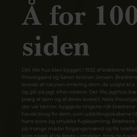
Å for 100
siden
Det lille hus blev bygget i 1922 af brødrene Niel
Provstgaard og Søren Kristian Jensen. Brødren
levede af naturen omkring dem, de solgte bl.a. 
og gik på jagt efter oddere. Det lille jagthus bæ
præg af dem og af deres levestil. Niels Provstga
der var tømrer, byggede tingene når brødrene
havde brug for dem, som udstillingsskabene til
hans store og smukke fuglesamling. Brødrene 
på mange måder forgangsmænd og fik telefo
som nogle af de første i området, fordi de havd