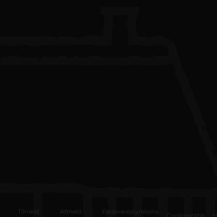
Tilmeld
Afmeld
Fødevarestyrelsens
Cookiepolitik
H