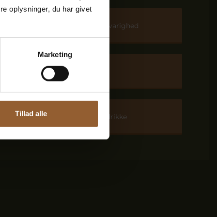
e oplysninger, du har givet
ng
Tider og varighed
Marketing
Børn
Tillad alle
Mad og drikke