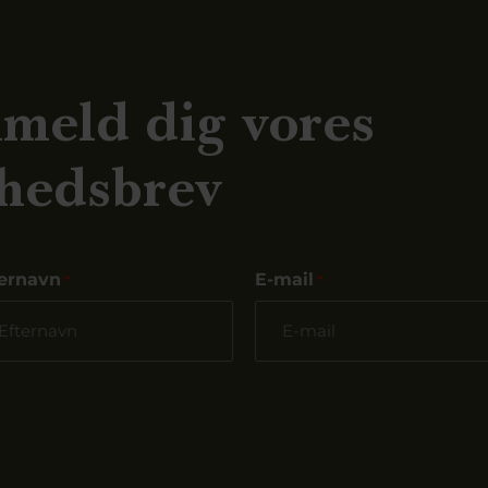
lmeld dig vores
hedsbrev
ternavn
E-mail
*
*