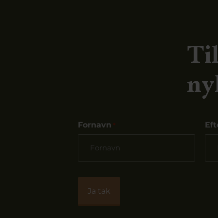
Ti
ny
Fornavn
Ef
*