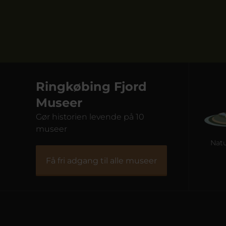
Ringkøbing Fjord
Museer
Gør historien levende på 10
museer
Fiskeriets Hus
Naturkraft
Få fri adgang til alle museer