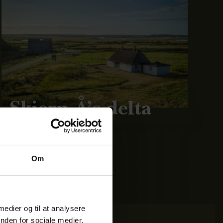
Skjern Å’s delta
Om
 medier og til at analysere
nden for sociale medier,