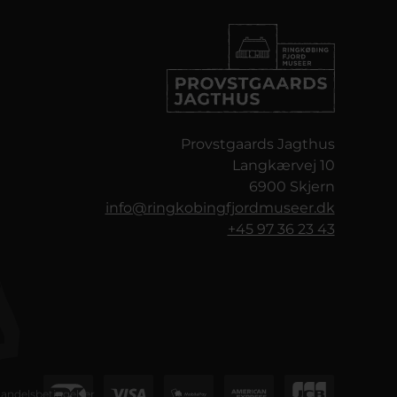
Provstgaards Jagthus
Langkærvej 10
6900 Skjern
info@ringkobingfjordmuseer.dk
+45 97 36 23 43
andelsbetingelser