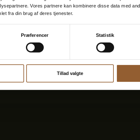
ysepartnere. Vores partnere kan kombinere disse data med andr
øg
et fra din brug af deres tjenester.
Adresse og parkeri
Præferencer
Statistik
lanlægge
Hunde
Tillad valgte
Handicapforhold