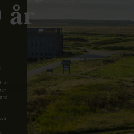
 år
s
e
fisk
rer
ard,
var
n
e